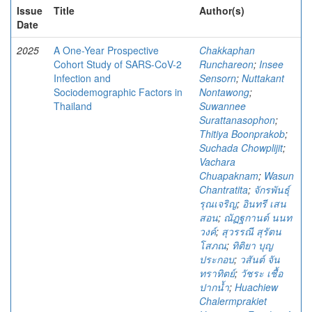
Issue
Title
Author(s)
Date
2025
A One-Year Prospective
Chakkaphan
Cohort Study of SARS-CoV-2
Runchareon
;
Insee
Infection and
Sensorn
;
Nuttakant
Sociodemographic Factors in
Nontawong
;
Thailand
Suwannee
Surattanasophon
;
Thitiya Boonprakob
;
Suchada Chowplijit
;
Vachara
Chuapaknam
;
Wasun
Chantratita
;
จักรพันธุ์
รุณเจริญ
;
อินทรี เสน
สอน
;
ณัฏฐกานต์ นนท
วงค์
;
สุวรรณี สุรัตน
โสภณ
;
ทิติยา บุญ
ประกอบ
;
วสันต์ จัน
ทราทิตย์
;
วัชระ เชื้อ
ปากน้ำ
;
Huachiew
Chalermprakiet