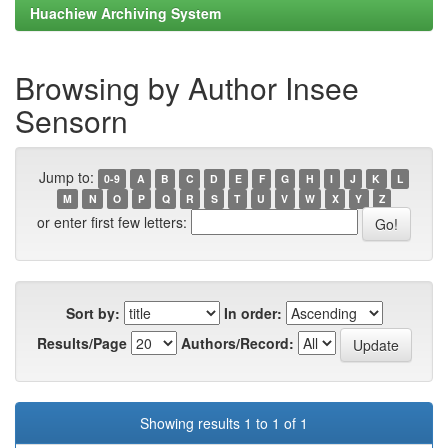
Huachiew Archiving System
Browsing by Author Insee
Sensorn
Jump to:
0-9
A
B
C
D
E
F
G
H
I
J
K
L
M
N
O
P
Q
R
S
T
U
V
W
X
Y
Z
or enter first few letters:
Sort by:
In order:
Results/Page
Authors/Record:
Showing results 1 to 1 of 1