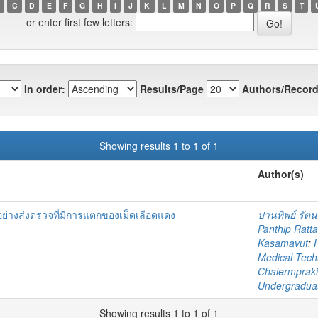
C
D
E
F
G
H
I
J
K
L
M
N
O
P
Q
R
S
T
or enter first few letters:
In order:
Results/Page
Authors/Record
Showing results 1 to 1 of 1
Author(s)
ย่างส่งตรวจที่มีการแตกของเม็ดเลือดแดง
ปานทิพย์ รัต
Panthip Ratt
Kasamavut
;
Medical Tech
Chalermprakie
Undergradua
Showing results 1 to 1 of 1