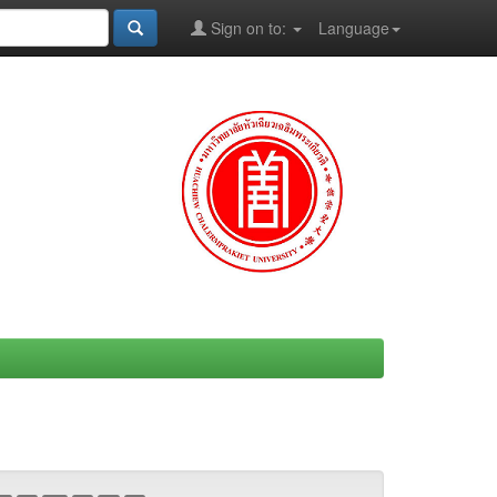
Sign on to:
Language