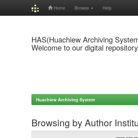
Home
Browse
Help
Skip
navigation
HAS(Huachiew Archiving Syste
Welcome to our digital repositor
Huachiew Archiving System
Browsing by Author Instit