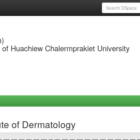
m)
y of Huachiew Chalermprakiet University
ute of Dermatology