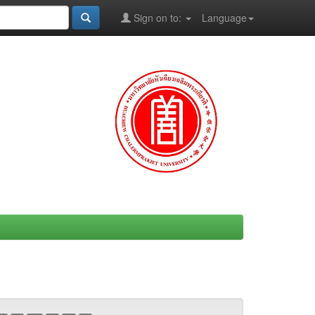
Sign on to:
Language