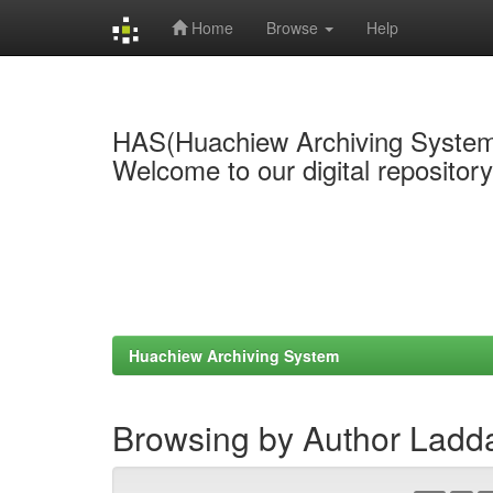
Home
Browse
Help
Skip
navigation
HAS(Huachiew Archiving Syste
Welcome to our digital repositor
Huachiew Archiving System
Browsing by Author Lad