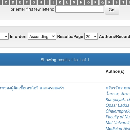
C
D
E
F
G
H
I
J
K
L
M
N
O
P
Q
R
S
T
or enter first few letters:
In order:
Results/Page
Authors/Record
Showing results 1 to 1 of 1
Author(s)
าพของผู้ติดเชื้อเอชไอวี และครอบครัว
จริยาวัตร คมพ
โอภาส
;
ลัดด
Kompayak
;
U
Opas
;
Ladda
Chalermprakie
Faculty of Nu
Mai Universit
Medicine Siri