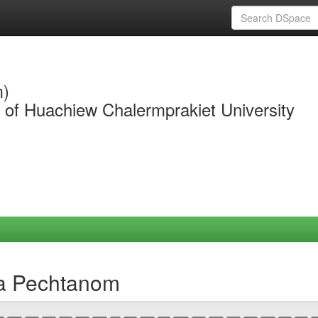
m)
y of Huachiew Chalermprakiet University
da Pechtanom