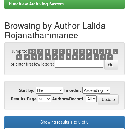
Huachiew Archiving System
Browsing by Author Lalida
Rojanathammanee
Jump to:
0-9
A
B
C
D
E
F
G
H
I
J
K
L
M
N
O
P
Q
R
S
T
U
V
W
X
Y
Z
or enter first few letters:
Sort by:
In order:
Results/Page
Authors/Record:
Showing results 1 to 3 of 3