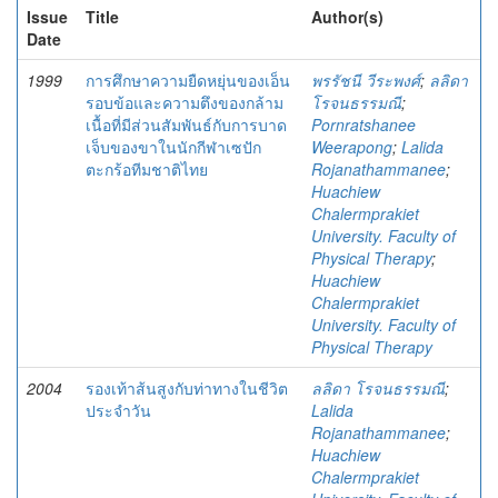
Issue
Title
Author(s)
Date
1999
การศึกษาความยืดหยุ่นของเอ็น
พรรัชนี วีระพงศ์
;
ลลิดา
รอบข้อและความตึงของกล้าม
โรจนธรรมณี
;
เนื้อที่มีส่วนสัมพันธ์กับการบาด
Pornratshanee
เจ็บของขาในนักกีฬาเซปัก
Weerapong
;
Lalida
ตะกร้อทีมชาติไทย
Rojanathammanee
;
Huachiew
Chalermprakiet
University. Faculty of
Physical Therapy
;
Huachiew
Chalermprakiet
University. Faculty of
Physical Therapy
2004
รองเท้าส้นสูงกับท่าทางในชีวิต
ลลิดา โรจนธรรมณี
;
ประจำวัน
Lalida
Rojanathammanee
;
Huachiew
Chalermprakiet