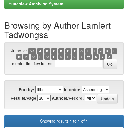
Huachiew Archiving System
Browsing by Author Lamlert
Tadwongsa
Jump to:
0-9
A
B
C
D
E
F
G
H
I
J
K
L
M
N
O
P
Q
R
S
T
U
V
W
X
Y
Z
or enter first few letters:
Sort by:
In order:
Results/Page
Authors/Record:
Showing results 1 to 1 of 1