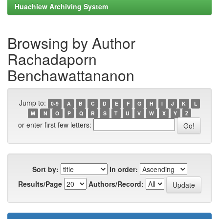
Huachiew Archiving System
Browsing by Author
Rachadaporn
Benchawattananon
Jump to:
0-9
A
B
C
D
E
F
G
H
I
J
K
L
M
N
O
P
Q
R
S
T
U
V
W
X
Y
Z
or enter first few letters:
Sort by:
In order:
Results/Page
Authors/Record: