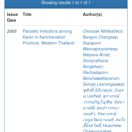
Showing results 1 to 1 of 1
Issue
Title
Author(s)
Date
2003
Parasitic Infections among
Choosak Nithikathkul
;
Karen in Kanchanaburi
Bangon Changsap
;
Province, Western Thailand
Supaporn
Wannapinyosheep
;
Naiyana Arnat
;
Somprathana
Kongkham
;
Rachadaporn
Benchawattananon
;
Somjai Leemingsawat
;
ชูศักดิ์ นิธิเกตุกุล
;
บังอร
ฉางทรัพย์
;
สุภาภรณ์
วรรณภิญโญชีพ
;
นัยนา
อาณัติ
;
สมปรารถนา
กองคำ
;
รัชดาภรณ์
เบญจวัฒนานนท์
;
สมใจ
ลี้มิ่งสวัสดิ์
;
Huachiew
Chalermprakiet