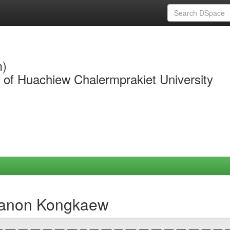
m)
y of Huachiew Chalermprakiet University
hanon Kongkaew