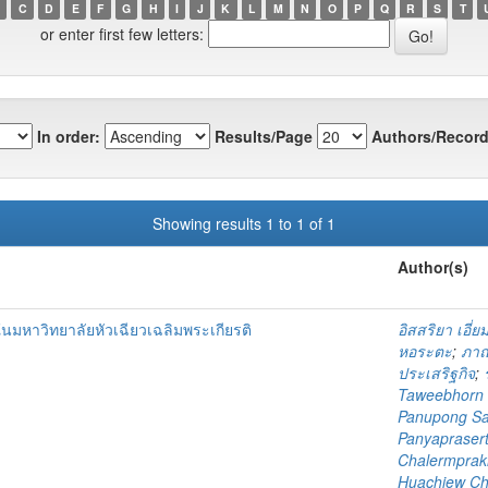
C
D
E
F
G
H
I
J
K
L
M
N
O
P
Q
R
S
T
or enter first few letters:
In order:
Results/Page
Authors/Record
Showing results 1 to 1 of 1
Author(s)
มหาวิทยาลัยหัวเฉียวเฉลิมพระเกียรติ
อิสสริยา เอี่
หอระตะ
;
ภาณ
ประเสริฐกิจ
;
Taweebhorn 
Panupong Sa
Panyaprasert
Chalermpraki
Huachiew Cha