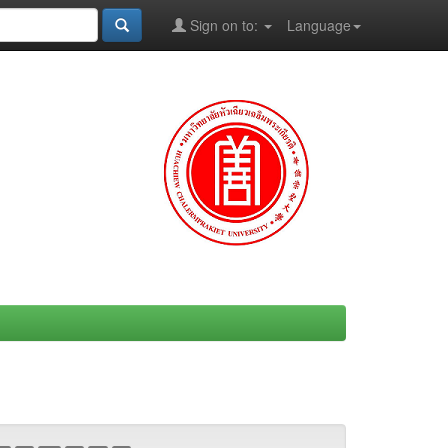
Sign on to:
Language