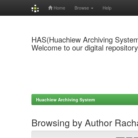
Home
Browse
Help
Skip
navigation
HAS(Huachiew Archiving Syste
Welcome to our digital repositor
Huachiew Archiving System
Browsing by Author Rac