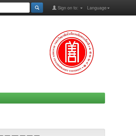
Sign on to:
Language