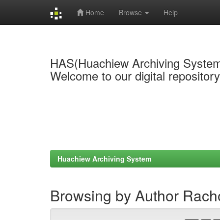
Home
Browse
Help
Skip
navigation
HAS(Huachiew Archiving Syste
Welcome to our digital repositor
Huachiew Archiving System
Browsing by Author Racho