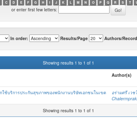
C
D
E
F
G
H
I
J
K
L
M
N
O
P
Q
R
S
T
or enter first few letters:
In order:
Results/Page
Authors/Record
Showing results 1 to 1 of 1
Author(s)
ลือกใช้บริการประกันสุขภาพของพนักงานบริษัทเอกชนในเขต
อร่ามศรี เวชโ
Chalermprakie
Showing results 1 to 1 of 1