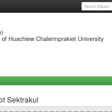
m)
y of Huachiew Chalermprakiet University
t Sektrakul