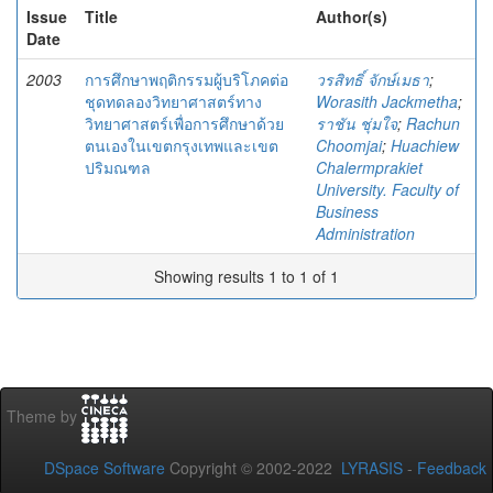
Issue
Title
Author(s)
Date
2003
การศึกษาพฤติกรรมผู้บริโภคต่อ
วรสิทธิ์ จักษ์เมธา
;
ชุดทดลองวิทยาศาสตร์ทาง
Worasith Jackmetha
;
วิทยาศาสตร์เพื่อการศึกษาด้วย
ราชัน ชุ่มใจ
;
Rachun
ตนเองในเขตกรุงเทพและเขต
Choomjai
;
Huachiew
ปริมณฑล
Chalermprakiet
University. Faculty of
Business
Administration
Showing results 1 to 1 of 1
Theme by
DSpace Software
Copyright © 2002-2022
LYRASIS
-
Feedback