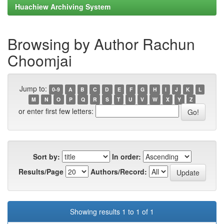
Huachiew Archiving System
Browsing by Author Rachun
Choomjai
Jump to:
0-9
A
B
C
D
E
F
G
H
I
J
K
L
M
N
O
P
Q
R
S
T
U
V
W
X
Y
Z
or enter first few letters:
Sort by:
In order:
Results/Page
Authors/Record:
Showing results 1 to 1 of 1