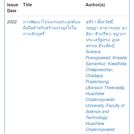
Issue
Title
Author(s)
Date
2022
การพัฒนาโปรแกรมประยุกต์บน
สุธีรา พึ่งสวัสดิ์
;
มือถือสำหรับสร้างแรงจูงใจใน
กฤษฎา สามารถกุล
;
ยุว
การเลิกบุหรี่
ธิดา ชิวปรีชา
;
ชฎาภา
ประเสริฐทรง
;
อุบล
พรรณ ธีระศิลป์
;
Suteera
Puengsawad
;
Krisada
Samartkul
;
Yuwathida
Chiwpreechar
;
Chadapa
Prasertsong
;
Ubonpun Theerasilp
;
Huachiew
Chalermprakiet
University. Faculty of
Science and
Technology
;
Huachiew
Chalermprakiet