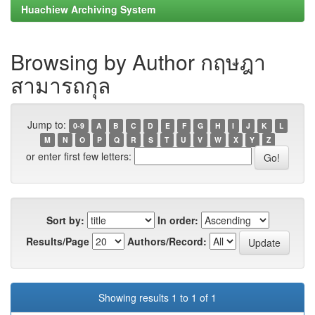
Huachiew Archiving System
Browsing by Author กฤษฎา
สามารถกุล
Jump to:
0-9
A
B
C
D
E
F
G
H
I
J
K
L
M
N
O
P
Q
R
S
T
U
V
W
X
Y
Z
or enter first few letters:
Sort by:
In order:
Results/Page
Authors/Record:
Showing results 1 to 1 of 1