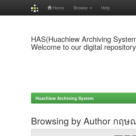
Home
Browse
Help
Skip
navigation
HAS(Huachiew Archiving Syste
Welcome to our digital repositor
Huachiew Archiving System
Browsing by Author กฤษณะ