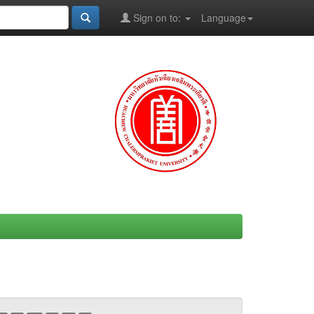
Sign on to:
Language