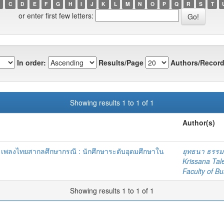
C
D
E
F
G
H
I
J
K
L
M
N
O
P
Q
R
S
T
or enter first few letters:
In order:
Results/Page
Authors/Record
Showing results 1 to 1 of 1
Author(s)
ดี เพลงไทยสากลศึกษากรณี : นักศึกษาระดับอุดมศึกษาใน
ยุทธนา ธรรม
Krissana Tal
Faculty of Bu
Showing results 1 to 1 of 1