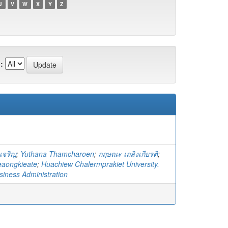
U
V
W
X
Y
Z
:
เจริญ
;
Yuthana Thamcharoen
;
กฤษณะ เถลิงเกียรติ
;
eaongkieate
;
Huachiew Chalermprakiet University.
siness Administration