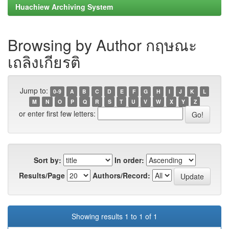
Huachiew Archiving System
Browsing by Author กฤษณะ
เถลิงเกียรติ
Jump to:
0-9
A
B
C
D
E
F
G
H
I
J
K
L
M
N
O
P
Q
R
S
T
U
V
W
X
Y
Z
or enter first few letters:
Sort by:
In order:
Results/Page
Authors/Record:
Showing results 1 to 1 of 1