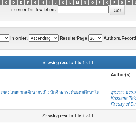
C
D
E
F
G
H
I
J
K
L
M
N
O
P
Q
R
S
T
or enter first few letters:
In order:
Results/Page
Authors/Record
Showing results 1 to 1 of 1
Author(s)
ดี เพลงไทยสากลศึกษากรณี : นักศึกษาระดับอุดมศึกษาใน
ยุทธนา ธรรม
Krissana Tal
Faculty of Bu
Showing results 1 to 1 of 1