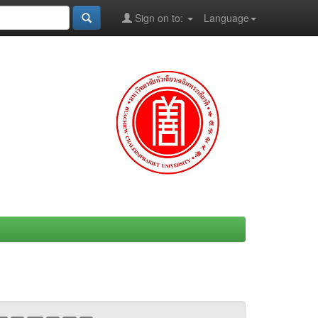
Sign on to:
Language