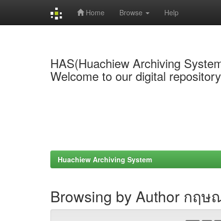
Home
Browse
Help
Skip
navigation
HAS(Huachiew Archiving Syste
Welcome to our digital repositor
Huachiew Archiving System
Browsing by Author กฤษณะ