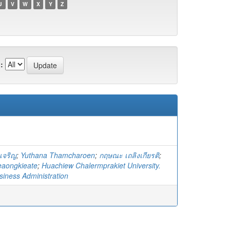
U
V
W
X
Y
Z
:
เจริญ
;
Yuthana Thamcharoen
;
กฤษณะ เถลิงเกียรติ
;
eaongkieate
;
Huachiew Chalermprakiet University.
siness Administration