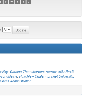
U
V
W
X
Y
Z
:
เจริญ
;
Yuthana Thamcharoen
;
กฤษณะ เถลิงเกียรติ
;
eaongkieate
;
Huachiew Chalermprakiet University.
siness Administration