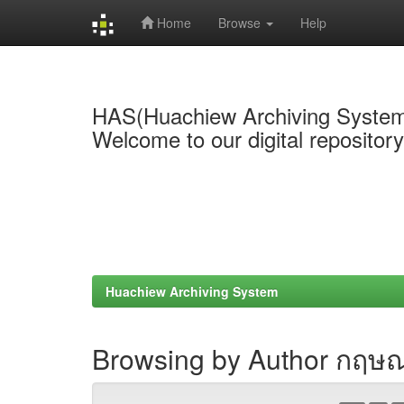
Home
Browse
Help
Skip
navigation
HAS(Huachiew Archiving Syste
Welcome to our digital repositor
Huachiew Archiving System
Browsing by Author กฤษณะ