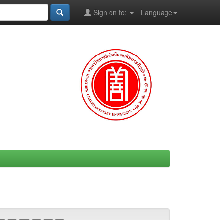
Sign on to:
Language