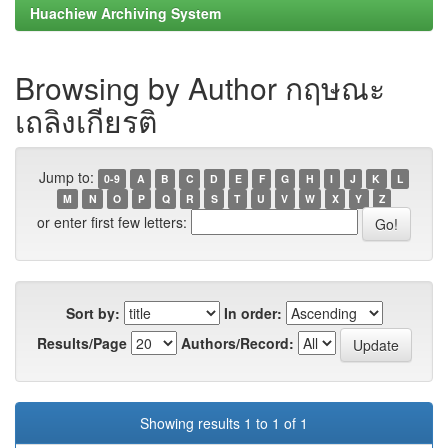
Huachiew Archiving System
Browsing by Author กฤษณะ
เถลิงเกียรติ
Jump to:
0-9
A
B
C
D
E
F
G
H
I
J
K
L
M
N
O
P
Q
R
S
T
U
V
W
X
Y
Z
or enter first few letters:
Sort by:
In order:
Results/Page
Authors/Record:
Showing results 1 to 1 of 1