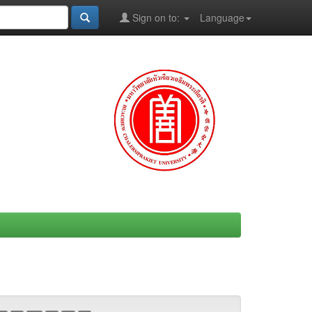
Sign on to:
Language