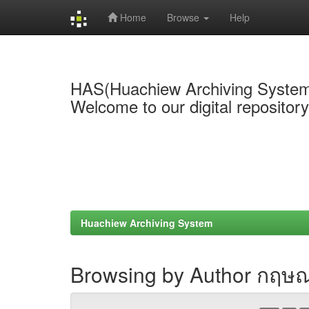
Home
Browse
Help
Skip
navigation
HAS(Huachiew Archiving Syste
Welcome to our digital repositor
Huachiew Archiving System
Browsing by Author กฤษณะ