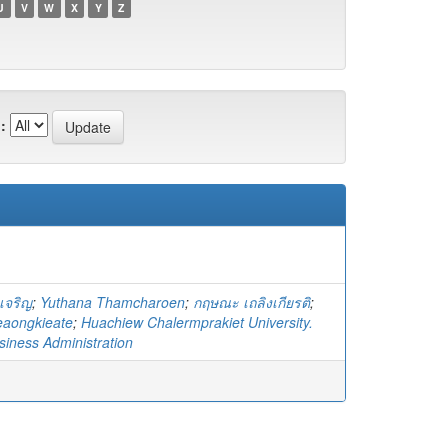
U
V
W
X
Y
Z
:
เจริญ
;
Yuthana Thamcharoen
;
กฤษณะ เถลิงเกียรติ
;
eaongkieate
;
Huachiew Chalermprakiet University.
siness Administration