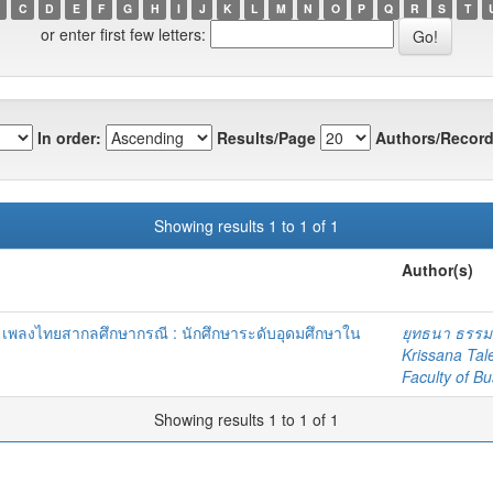
C
D
E
F
G
H
I
J
K
L
M
N
O
P
Q
R
S
T
or enter first few letters:
In order:
Results/Page
Authors/Record
Showing results 1 to 1 of 1
Author(s)
ดี เพลงไทยสากลศึกษากรณี : นักศึกษาระดับอุดมศึกษาใน
ยุทธนา ธรรม
Krissana Tal
Faculty of Bu
Showing results 1 to 1 of 1