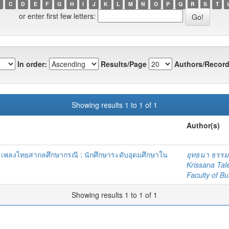
C
D
E
F
G
H
I
J
K
L
M
N
O
P
Q
R
S
T
or enter first few letters:
In order:
Results/Page
Authors/Record
Showing results 1 to 1 of 1
Author(s)
ดี เพลงไทยสากลศึกษากรณี : นักศึกษาระดับอุดมศึกษาใน
ยุทธนา ธรรม
Krissana Tal
Faculty of Bu
Showing results 1 to 1 of 1