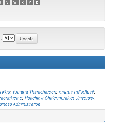
U
V
W
X
Y
Z
:
เจริญ
;
Yuthana Thamcharoen
;
กฤษณะ เถลิงเกียรติ
;
eaongkieate
;
Huachiew Chalermprakiet University.
siness Administration