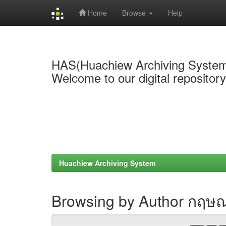
Home
Browse
Help
Skip
navigation
HAS(Huachiew Archiving Syste
Welcome to our digital repositor
Huachiew Archiving System
Browsing by Author กฤษณะ