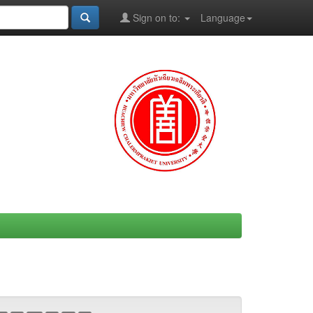
Sign on to:
Language