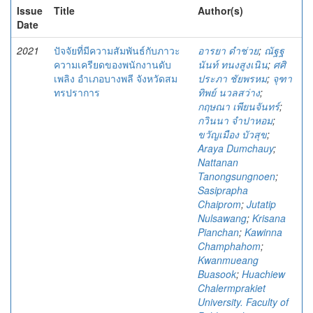
Issue
Title
Author(s)
Date
2021
ปัจจัยที่มีความสัมพันธ์กับภาวะ
อารยา ดำช่วย
;
ณัฐฐ
ความเครียดของพนักงานดับ
นันท์ ทนงสูงเนิน
;
ศศิ
เพลิง อำเภอบางพลี จังหวัดสม
ประภา ชัยพรหม
;
จุฑา
ทรปราการ
ทิพย์ นวลสว่าง
;
กฤษณา เพียนจันทร์
;
กวินนา จำปาหอม
;
ขวัญเมือง บัวสุข
;
Araya Dumchauy
;
Nattanan
Tanongsungnoen
;
Sasiprapha
Chaiprom
;
Jutatip
Nulsawang
;
Krisana
Pianchan
;
Kawinna
Champhahom
;
Kwanmueang
Buasook
;
Huachiew
Chalermprakiet
University. Faculty of