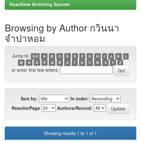
Huachiew Archiving System
Browsing by Author กวินนา
จำปาหอม
Jump to:
0-9
A
B
C
D
E
F
G
H
I
J
K
L
M
N
O
P
Q
R
S
T
U
V
W
X
Y
Z
or enter first few letters:
Sort by:
In order:
Results/Page
Authors/Record:
Showing results 1 to 1 of 1