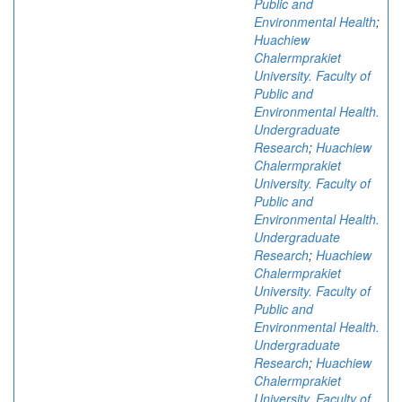
Public and
Environmental Health
;
Huachiew
Chalermprakiet
University. Faculty of
Public and
Environmental Health.
Undergraduate
Research
;
Huachiew
Chalermprakiet
University. Faculty of
Public and
Environmental Health.
Undergraduate
Research
;
Huachiew
Chalermprakiet
University. Faculty of
Public and
Environmental Health.
Undergraduate
Research
;
Huachiew
Chalermprakiet
University. Faculty of