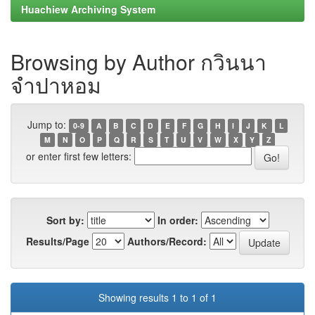
Huachiew Archiving System
Browsing by Author กวินนา
จำปาหอม
Jump to:
0-9
A
B
C
D
E
F
G
H
I
J
K
L
M
N
O
P
Q
R
S
T
U
V
W
X
Y
Z
or enter first few letters:
Sort by:
In order:
Results/Page
Authors/Record:
Showing results 1 to 1 of 1