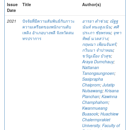
Issue
Title
Author(s)
Date
2021
ปัจจัยที่มีความสัมพันธ์กับภาวะ
อารยา ดำช่วย
;
ณัฐฐ
ความเครียดของพนักงานดับ
นันท์ ทนงสูงเนิน
;
ศศิ
เพลิง อำเภอบางพลี จังหวัดสม
ประภา ชัยพรหม
;
จุฑา
ทรปราการ
ทิพย์ นวลสว่าง
;
กฤษณา เพียนจันทร์
;
กวินนา จำปาหอม
;
ขวัญเมือง บัวสุข
;
Araya Dumchauy
;
Nattanan
Tanongsungnoen
;
Sasiprapha
Chaiprom
;
Jutatip
Nulsawang
;
Krisana
Pianchan
;
Kawinna
Champhahom
;
Kwanmueang
Buasook
;
Huachiew
Chalermprakiet
University. Faculty of