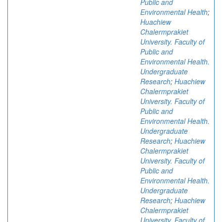
Public and
Environmental Health
;
Huachiew
Chalermprakiet
University. Faculty of
Public and
Environmental Health.
Undergraduate
Research
;
Huachiew
Chalermprakiet
University. Faculty of
Public and
Environmental Health.
Undergraduate
Research
;
Huachiew
Chalermprakiet
University. Faculty of
Public and
Environmental Health.
Undergraduate
Research
;
Huachiew
Chalermprakiet
University. Faculty of