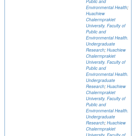
Public and
Environmental Health
;
Huachiew
Chalermprakiet
University. Faculty of
Public and
Environmental Health.
Undergraduate
Research
;
Huachiew
Chalermprakiet
University. Faculty of
Public and
Environmental Health.
Undergraduate
Research
;
Huachiew
Chalermprakiet
University. Faculty of
Public and
Environmental Health.
Undergraduate
Research
;
Huachiew
Chalermprakiet
University. Faculty of