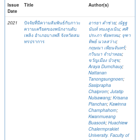
Issue
Title
Author(s)
Date
2021
ปัจจัยที่มีความสัมพันธ์กับภาวะ
อารยา ดำช่วย
;
ณัฐฐ
ความเครียดของพนักงานดับ
นันท์ ทนงสูงเนิน
;
ศศิ
เพลิง อำเภอบางพลี จังหวัดสม
ประภา ชัยพรหม
;
จุฑา
ทรปราการ
ทิพย์ นวลสว่าง
;
กฤษณา เพียนจันทร์
;
กวินนา จำปาหอม
;
ขวัญเมือง บัวสุข
;
Araya Dumchauy
;
Nattanan
Tanongsungnoen
;
Sasiprapha
Chaiprom
;
Jutatip
Nulsawang
;
Krisana
Pianchan
;
Kawinna
Champhahom
;
Kwanmueang
Buasook
;
Huachiew
Chalermprakiet
University. Faculty of