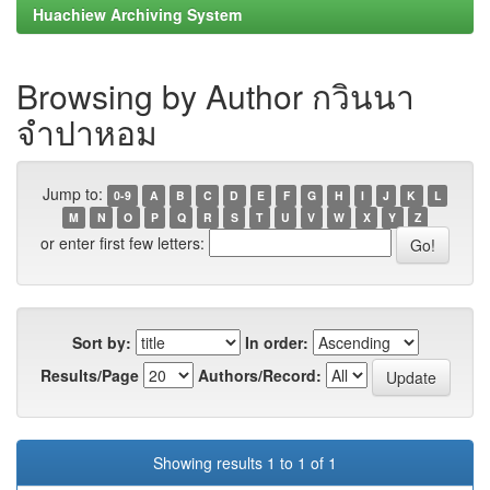
Huachiew Archiving System
Browsing by Author กวินนา
จำปาหอม
Jump to:
0-9
A
B
C
D
E
F
G
H
I
J
K
L
M
N
O
P
Q
R
S
T
U
V
W
X
Y
Z
or enter first few letters:
Sort by:
In order:
Results/Page
Authors/Record:
Showing results 1 to 1 of 1