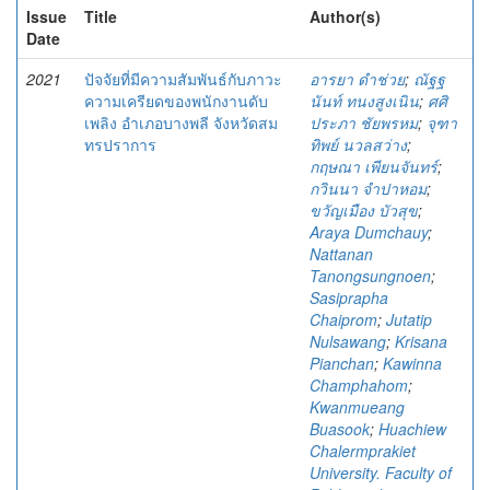
Issue
Title
Author(s)
Date
2021
ปัจจัยที่มีความสัมพันธ์กับภาวะ
อารยา ดำช่วย
;
ณัฐฐ
ความเครียดของพนักงานดับ
นันท์ ทนงสูงเนิน
;
ศศิ
เพลิง อำเภอบางพลี จังหวัดสม
ประภา ชัยพรหม
;
จุฑา
ทรปราการ
ทิพย์ นวลสว่าง
;
กฤษณา เพียนจันทร์
;
กวินนา จำปาหอม
;
ขวัญเมือง บัวสุข
;
Araya Dumchauy
;
Nattanan
Tanongsungnoen
;
Sasiprapha
Chaiprom
;
Jutatip
Nulsawang
;
Krisana
Pianchan
;
Kawinna
Champhahom
;
Kwanmueang
Buasook
;
Huachiew
Chalermprakiet
University. Faculty of