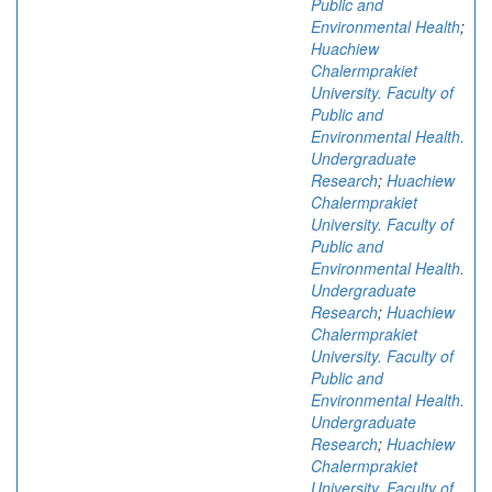
Public and
Environmental Health
;
Huachiew
Chalermprakiet
University. Faculty of
Public and
Environmental Health.
Undergraduate
Research
;
Huachiew
Chalermprakiet
University. Faculty of
Public and
Environmental Health.
Undergraduate
Research
;
Huachiew
Chalermprakiet
University. Faculty of
Public and
Environmental Health.
Undergraduate
Research
;
Huachiew
Chalermprakiet
University. Faculty of