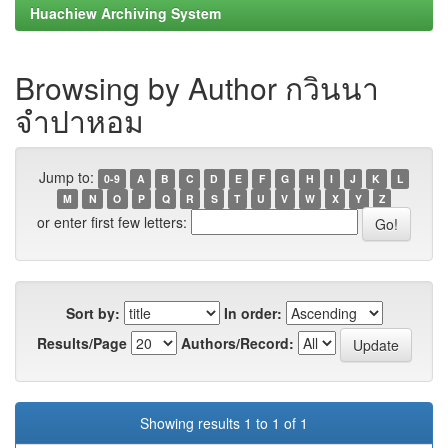
Huachiew Archiving System
Browsing by Author กวินนา
จำปาหอม
Jump to:
0-9
A
B
C
D
E
F
G
H
I
J
K
L
M
N
O
P
Q
R
S
T
U
V
W
X
Y
Z
or enter first few letters:
Sort by:
In order:
Results/Page
Authors/Record:
Showing results 1 to 1 of 1