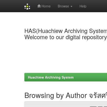
Home
Browse
Help
Skip
navigation
HAS(Huachiew Archiving Syste
Welcome to our digital repositor
Huachiew Archiving System
Browsing by Author จรัสศร