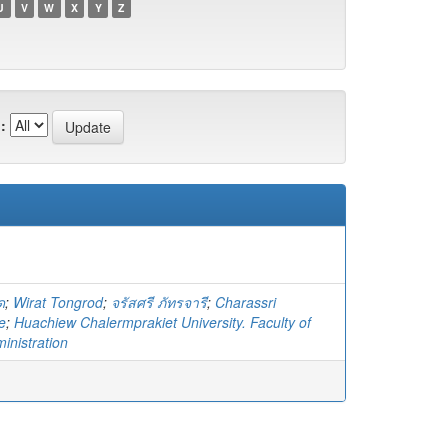
U
V
W
X
Y
Z
:
ด
;
Wirat Tongrod
;
จรัสศรี ภัทรจารี
;
Charassri
e
;
Huachiew Chalermprakiet University. Faculty of
inistration