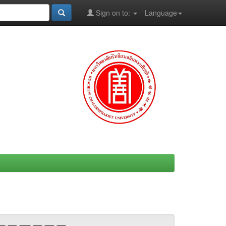
Sign on to:
Language