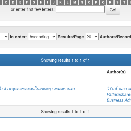
C
D
E
F
G
H
I
J
K
L
M
N
O
P
Q
R
S
T
or enter first few letters:
In order:
Results/Page
Authors/Record
Showing results 1 to 1 of 1
Author(s)
ยนต์นั่งส่วนบุคคลของคนในเขตกรุงเทพมหานคร
วิรัตน์ ทองรอ
Pattarachare
Business Adm
Showing results 1 to 1 of 1