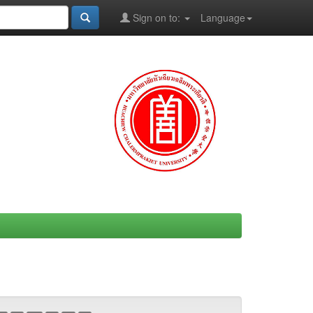
Sign on to:
Language