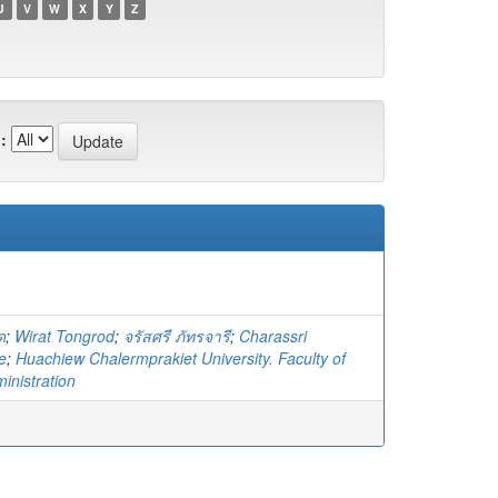
U
V
W
X
Y
Z
:
ด
;
Wirat Tongrod
;
จรัสศรี ภัทรจารี
;
Charassri
e
;
Huachiew Chalermprakiet University. Faculty of
inistration