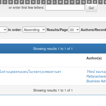
C
D
E
F
G
H
I
J
K
L
M
N
O
P
Q
R
S
T
or enter first few letters:
In order:
Results/Page
Authors/Record
Showing results 1 to 1 of 1
Author(s)
ยนต์นั่งส่วนบุคคลของคนในเขตกรุงเทพมหานคร
วิรัตน์ ทองรอ
Pattarachare
Business Adm
Showing results 1 to 1 of 1