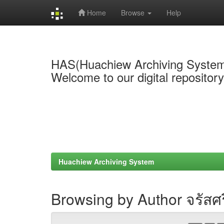
Home
Browse
Help
Skip
navigation
HAS(Huachiew Archiving Syste
Welcome to our digital repositor
Huachiew Archiving System
Browsing by Author จรัสศร