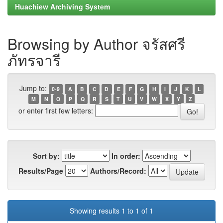
Huachiew Archiving System
Browsing by Author จรัสศรี
ภัทรจารี
Jump to:
0-9
A
B
C
D
E
F
G
H
I
J
K
L
M
N
O
P
Q
R
S
T
U
V
W
X
Y
Z
or enter first few letters:
Sort by:
In order:
Results/Page
Authors/Record:
Showing results 1 to 1 of 1