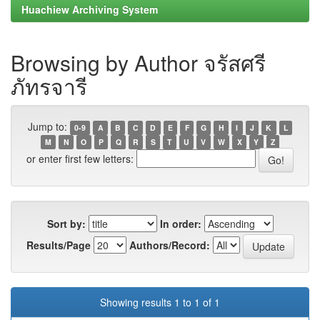
Huachiew Archiving System
Browsing by Author จรัสศรี
ภัทรจารี
Jump to:
0-9
A
B
C
D
E
F
G
H
I
J
K
L
M
N
O
P
Q
R
S
T
U
V
W
X
Y
Z
or enter first few letters:
Sort by:
In order:
Results/Page
Authors/Record:
Showing results 1 to 1 of 1