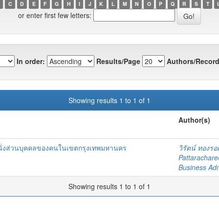
C
D
E
F
G
H
I
J
K
L
M
N
O
P
Q
R
S
T
or enter first few letters:
In order:
Results/Page
Authors/Record
Showing results 1 to 1 of 1
Author(s)
ยนต์นั่งส่วนบุคคลของคนในเขตกรุงเทพมหานคร
วิรัตน์ ทองรอ
Pattarachare
Business Adm
Showing results 1 to 1 of 1