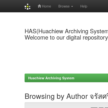
Home
Browse
Help
Skip
navigation
HAS(Huachiew Archiving Syste
Welcome to our digital repositor
Huachiew Archiving System
Browsing by Author จรัสศร