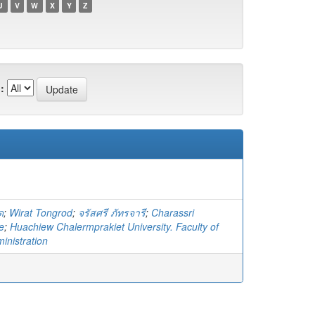
U
V
W
X
Y
Z
:
ด
;
Wirat Tongrod
;
จรัสศรี ภัทรจารี
;
Charassri
e
;
Huachiew Chalermprakiet University. Faculty of
inistration