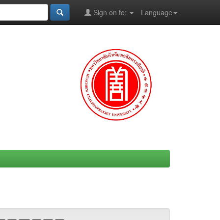
Sign on to:
Language