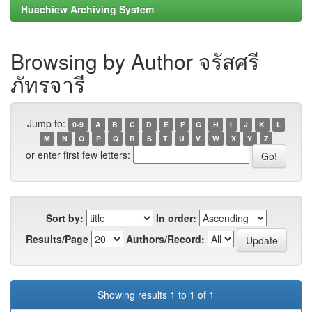
Huachiew Archiving System
Browsing by Author จรัสศรี
ภัทรจารี
Jump to:
0-9
A
B
C
D
E
F
G
H
I
J
K
L
M
N
O
P
Q
R
S
T
U
V
W
X
Y
Z
or enter first few letters:
Sort by:
In order:
Results/Page
Authors/Record:
Showing results 1 to 1 of 1