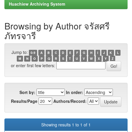
Huachiew Archiving System
Browsing by Author จรัสศรี
ภัทรจารี
Jump to:
0-9
A
B
C
D
E
F
G
H
I
J
K
L
M
N
O
P
Q
R
S
T
U
V
W
X
Y
Z
or enter first few letters:
Sort by:
In order:
Results/Page
Authors/Record:
Showing results 1 to 1 of 1