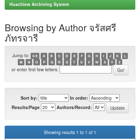
Huachiew Archiving System
Browsing by Author จรัสศรี
ภัทรจารี
Jump to:
0-9
A
B
C
D
E
F
G
H
I
J
K
L
M
N
O
P
Q
R
S
T
U
V
W
X
Y
Z
or enter first few letters:
Sort by:
In order:
Results/Page
Authors/Record:
Showing results 1 to 1 of 1