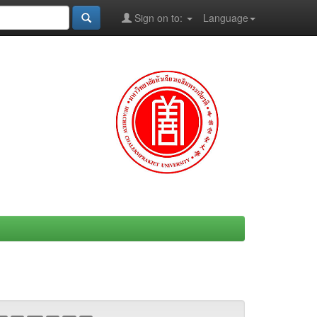
Sign on to:
Language