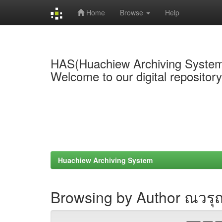
Home
Browse
Help
Skip
navigation
HAS(Huachiew Archiving Syste
Welcome to our digital repositor
Huachiew Archiving System
Browsing by Author ณวรุณ 