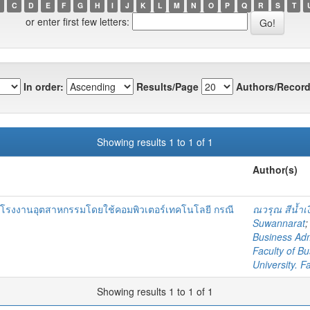
C
D
E
F
G
H
I
J
K
L
M
N
O
P
Q
R
S
T
or enter first few letters:
In order:
Results/Page
Authors/Record
Showing results 1 to 1 of 1
Author(s)
นโรงงานอุตสาหกรรมโดยใช้คอมพิวเตอร์เทคโนโลยี กรณี
ณวรุณ สีน้ำเง
Suwannarat
Business Adm
Faculty of Bu
University. F
Showing results 1 to 1 of 1