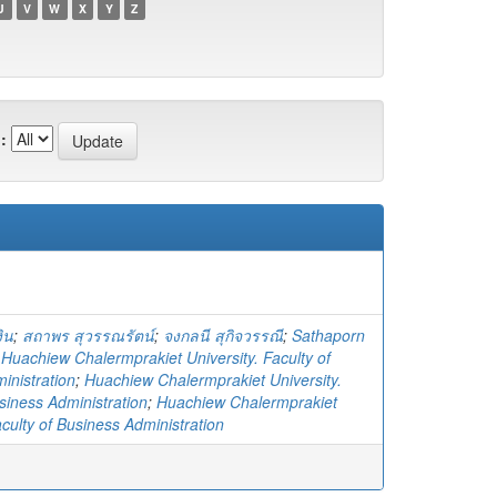
U
V
W
X
Y
Z
:
ิน
;
สถาพร สุวรรณรัตน์
;
จงกลนี สุกิจวรรณี
;
Sathaporn
;
Huachiew Chalermprakiet University. Faculty of
inistration
;
Huachiew Chalermprakiet University.
siness Administration
;
Huachiew Chalermprakiet
aculty of Business Administration