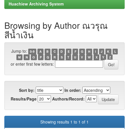
Huachiew Archiving System
Browsing by Author ณวรุณ
สีน้ำเงิน
Jump to:
0-9
A
B
C
D
E
F
G
H
I
J
K
L
M
N
O
P
Q
R
S
T
U
V
W
X
Y
Z
or enter first few letters:
Sort by:
In order:
Results/Page
Authors/Record:
Showing results 1 to 1 of 1