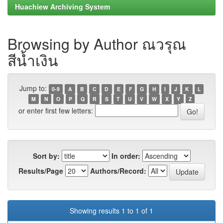
Huachiew Archiving System
Browsing by Author ณวรุณ
สีน้ำเงิน
Jump to:
0-9
A
B
C
D
E
F
G
H
I
J
K
L
M
N
O
P
Q
R
S
T
U
V
W
X
Y
Z
or enter first few letters:
Sort by:
In order:
Results/Page
Authors/Record:
Showing results 1 to 1 of 1