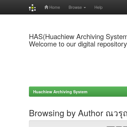
Home
Browse
Help
Skip
navigation
HAS(Huachiew Archiving Syste
Welcome to our digital repositor
Huachiew Archiving System
Browsing by Author ณวรุณ 