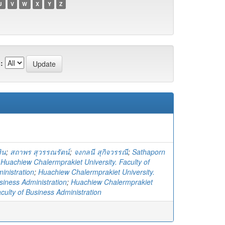
U
V
W
X
Y
Z
:
ิน
;
สถาพร สุวรรณรัตน์
;
จงกลนี สุกิจวรรณี
;
Sathaporn
;
Huachiew Chalermprakiet University. Faculty of
inistration
;
Huachiew Chalermprakiet University.
siness Administration
;
Huachiew Chalermprakiet
aculty of Business Administration