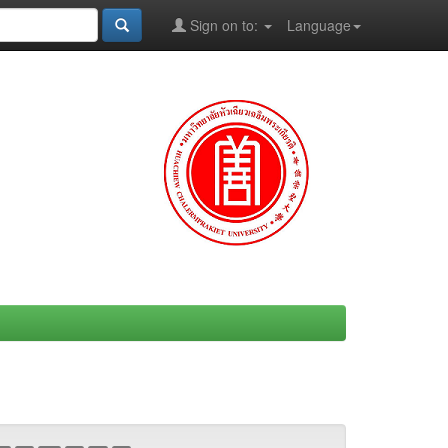
Sign on to:
Language