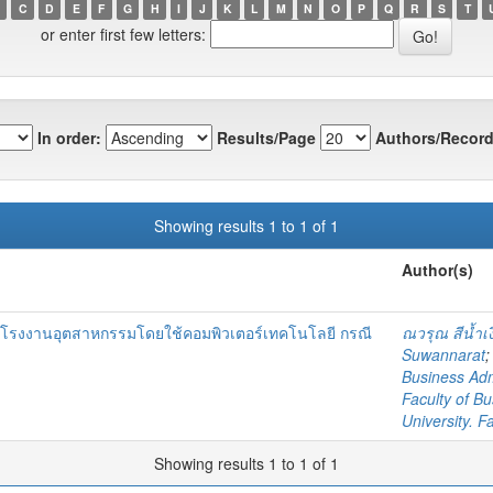
C
D
E
F
G
H
I
J
K
L
M
N
O
P
Q
R
S
T
or enter first few letters:
In order:
Results/Page
Authors/Record
Showing results 1 to 1 of 1
Author(s)
นโรงงานอุตสาหกรรมโดยใช้คอมพิวเตอร์เทคโนโลยี กรณี
ณวรุณ สีน้ำเง
Suwannarat
Business Adm
Faculty of Bu
University. F
Showing results 1 to 1 of 1