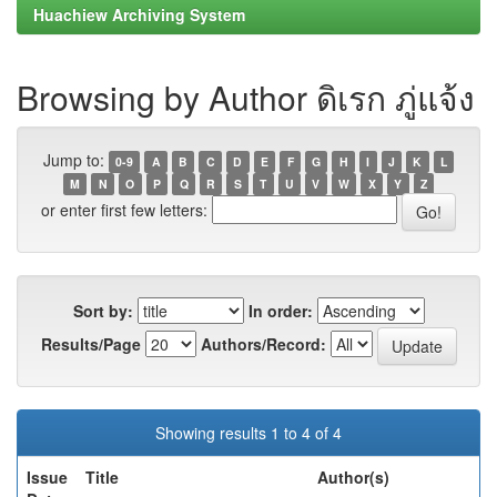
Huachiew Archiving System
Browsing by Author ดิเรก ภู่แจ้ง
Jump to:
0-9
A
B
C
D
E
F
G
H
I
J
K
L
M
N
O
P
Q
R
S
T
U
V
W
X
Y
Z
or enter first few letters:
Sort by:
In order:
Results/Page
Authors/Record:
Showing results 1 to 4 of 4
Issue
Title
Author(s)