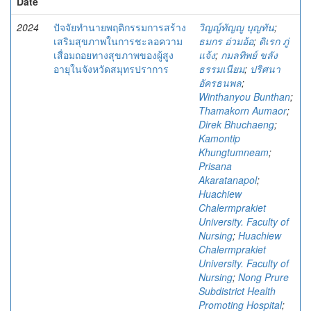
Date
2024
ปัจจัยทำนายพฤติกรรมการสร้าง
วิญญ์ทัญญู บุญทัน
;
เสริมสุขภาพในการชะลอความ
ธมกร อ่วมอ้อ
;
ดิเรก ภู่
เสื่อมถอยทางสุขภาพของผู้สูง
แจ้ง
;
กมลทิพย์ ขลัง
อายุในจังหวัดสมุทรปราการ
ธรรมเนียม
;
ปริศนา
อัครธนพล
;
Winthanyou Bunthan
;
Thamakorn Aumaor
;
Direk Bhuchaeng
;
Kamontip
Khungtumneam
;
Prisana
Akaratanapol
;
Huachiew
Chalermprakiet
University. Faculty of
Nursing
;
Huachiew
Chalermprakiet
University. Faculty of
Nursing
;
Nong Prure
Subdistrict Health
Promoting Hospital
;