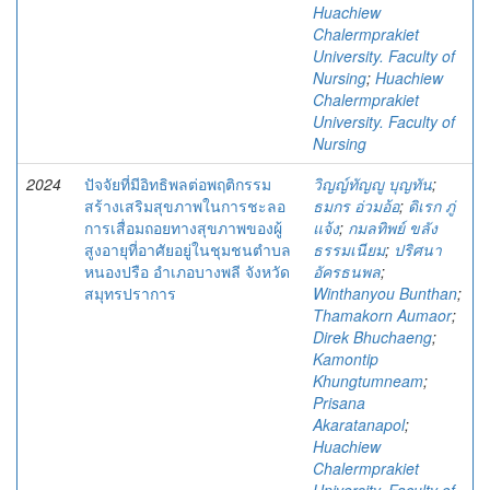
Huachiew
Chalermprakiet
University. Faculty of
Nursing
;
Huachiew
Chalermprakiet
University. Faculty of
Nursing
2024
ปัจจัยที่มีอิทธิพลต่อพฤติกรรม
วิญญ์ทัญญู บุญทัน
;
สร้างเสริมสุขภาพในการชะลอ
ธมกร อ่วมอ้อ
;
ดิเรก ภู่
การเสื่อมถอยทางสุขภาพของผู้
แจ้ง
;
กมลทิพย์ ขลัง
สูงอายุที่อาศัยอยู่ในชุมชนตำบล
ธรรมเนียม
;
ปริศนา
หนองปรือ อำเภอบางพลี จังหวัด
อัครธนพล
;
สมุทรปราการ
Winthanyou Bunthan
;
Thamakorn Aumaor
;
Direk Bhuchaeng
;
Kamontip
Khungtumneam
;
Prisana
Akaratanapol
;
Huachiew
Chalermprakiet