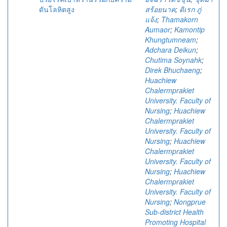
ดันโลหิตสูง
สร้อยนาค
;
ดิเรก ภู่
แจ้ง
;
Thamakorn
Aumaor
;
Kamontip
Khungtumneam
;
Adchara Deikun
;
Chutima Soynahk
;
Direk Bhuchaeng
;
Huachiew
Chalermprakiet
University. Faculty of
Nursing
;
Huachiew
Chalermprakiet
University. Faculty of
Nursing
;
Huachiew
Chalermprakiet
University. Faculty of
Nursing
;
Huachiew
Chalermprakiet
University. Faculty of
Nursing
;
Nongprue
Sub-district Health
Promoting Hospital