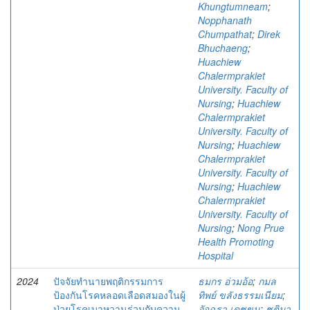
Khungtumneam
;
Nopphanath
Chumpathat
;
Direk
Bhuchaeng
;
Huachiew
Chalermprakiet
University. Faculty of
Nursing
;
Huachiew
Chalermprakiet
University. Faculty of
Nursing
;
Huachiew
Chalermprakiet
University. Faculty of
Nursing
;
Huachiew
Chalermprakiet
University. Faculty of
Nursing
;
Nong Prue
Health Promoting
Hospital
2024
ปัจจัยทํานายพฤติกรรมการ
ธมกร อ่วมอ้อ
;
กมล
ป้องกันโรคหลอดเลือดสมองในผู้
ทิพย์ ขลังธรรมเนียม
;
ป่วยโรคเบาหวานร่วมกับความ
อัจฉรา เดชขุน
;
ชุติมา