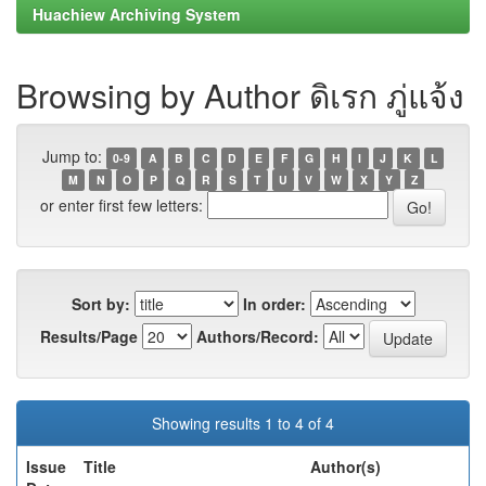
Huachiew Archiving System
Browsing by Author ดิเรก ภู่แจ้ง
Jump to:
0-9
A
B
C
D
E
F
G
H
I
J
K
L
M
N
O
P
Q
R
S
T
U
V
W
X
Y
Z
or enter first few letters:
Sort by:
In order:
Results/Page
Authors/Record:
Showing results 1 to 4 of 4
Issue
Title
Author(s)