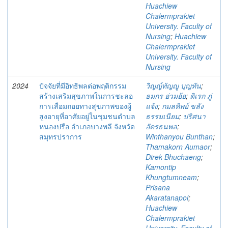
Huachiew
Chalermprakiet
University. Faculty of
Nursing
;
Huachiew
Chalermprakiet
University. Faculty of
Nursing
2024
ปัจจัยที่มีอิทธิพลต่อพฤติกรรม
วิญญ์ทัญญู บุญทัน
;
สร้างเสริมสุขภาพในการชะลอ
ธมกร อ่วมอ้อ
;
ดิเรก ภู่
การเสื่อมถอยทางสุขภาพของผู้
แจ้ง
;
กมลทิพย์ ขลัง
สูงอายุที่อาศัยอยู่ในชุมชนตำบล
ธรรมเนียม
;
ปริศนา
หนองปรือ อำเภอบางพลี จังหวัด
อัครธนพล
;
สมุทรปราการ
Winthanyou Bunthan
;
Thamakorn Aumaor
;
Direk Bhuchaeng
;
Kamontip
Khungtumneam
;
Prisana
Akaratanapol
;
Huachiew
Chalermprakiet