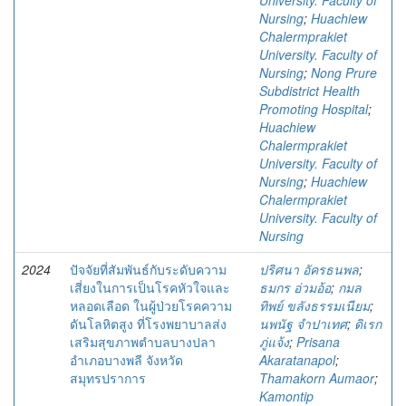
University. Faculty of
Nursing
;
Huachiew
Chalermprakiet
University. Faculty of
Nursing
;
Nong Prure
Subdistrict Health
Promoting Hospital
;
Huachiew
Chalermprakiet
University. Faculty of
Nursing
;
Huachiew
Chalermprakiet
University. Faculty of
Nursing
2024
ปัจจัยที่สัมพันธ์กับระดับความ
ปริศนา อัครธนพล
;
เสี่ยงในการเป็นโรคหัวใจและ
ธมกร อ่วมอ้อ
;
กมล
หลอดเลือด ในผู้ป่วยโรคความ
ทิพย์ ขลังธรรมเนียม
;
ดันโลหิตสูง ที่โรงพยาบาลส่ง
นพนัฐ จำปาเทศ
;
ดิเรก
เสริมสุขภาพตำบลบางปลา
ภู่แจ้ง
;
Prisana
อำเภอบางพลี จังหวัด
Akaratanapol
;
สมุทรปราการ
Thamakorn Aumaor
;
Kamontip