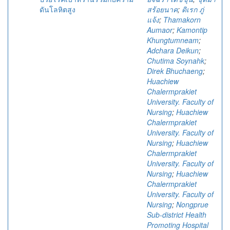
ดันโลหิตสูง
สร้อยนาค
;
ดิเรก ภู่
แจ้ง
;
Thamakorn
Aumaor
;
Kamontip
Khungtumneam
;
Adchara Deikun
;
Chutima Soynahk
;
Direk Bhuchaeng
;
Huachiew
Chalermprakiet
University. Faculty of
Nursing
;
Huachiew
Chalermprakiet
University. Faculty of
Nursing
;
Huachiew
Chalermprakiet
University. Faculty of
Nursing
;
Huachiew
Chalermprakiet
University. Faculty of
Nursing
;
Nongprue
Sub-district Health
Promoting Hospital