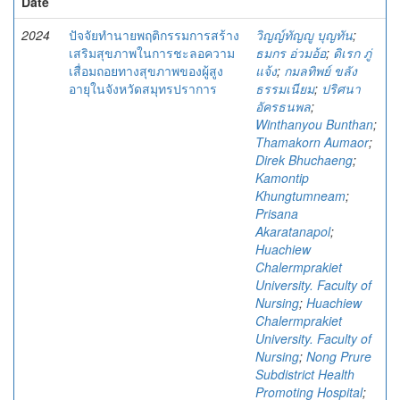
Date
2024
ปัจจัยทำนายพฤติกรรมการสร้าง
วิญญ์ทัญญู บุญทัน
;
เสริมสุขภาพในการชะลอความ
ธมกร อ่วมอ้อ
;
ดิเรก ภู่
เสื่อมถอยทางสุขภาพของผู้สูง
แจ้ง
;
กมลทิพย์ ขลัง
อายุในจังหวัดสมุทรปราการ
ธรรมเนียม
;
ปริศนา
อัครธนพล
;
Winthanyou Bunthan
;
Thamakorn Aumaor
;
Direk Bhuchaeng
;
Kamontip
Khungtumneam
;
Prisana
Akaratanapol
;
Huachiew
Chalermprakiet
University. Faculty of
Nursing
;
Huachiew
Chalermprakiet
University. Faculty of
Nursing
;
Nong Prure
Subdistrict Health
Promoting Hospital
;