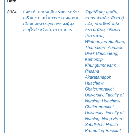
Date
2024
ปัจจัยทำนายพฤติกรรมการสร้าง
วิญญ์ทัญญู บุญทัน
;
เสริมสุขภาพในการชะลอความ
ธมกร อ่วมอ้อ
;
ดิเรก ภู่
เสื่อมถอยทางสุขภาพของผู้สูง
แจ้ง
;
กมลทิพย์ ขลัง
อายุในจังหวัดสมุทรปราการ
ธรรมเนียม
;
ปริศนา
อัครธนพล
;
Winthanyou Bunthan
;
Thamakorn Aumaor
;
Direk Bhuchaeng
;
Kamontip
Khungtumneam
;
Prisana
Akaratanapol
;
Huachiew
Chalermprakiet
University. Faculty of
Nursing
;
Huachiew
Chalermprakiet
University. Faculty of
Nursing
;
Nong Prure
Subdistrict Health
Promoting Hospital
;