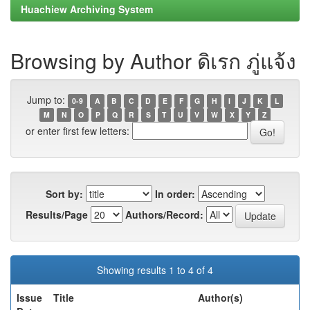
Huachiew Archiving System
Browsing by Author ดิเรก ภู่แจ้ง
Jump to:
0-9
A
B
C
D
E
F
G
H
I
J
K
L
M
N
O
P
Q
R
S
T
U
V
W
X
Y
Z
or enter first few letters:
Sort by:
In order:
Results/Page
Authors/Record:
Showing results 1 to 4 of 4
Issue
Title
Author(s)