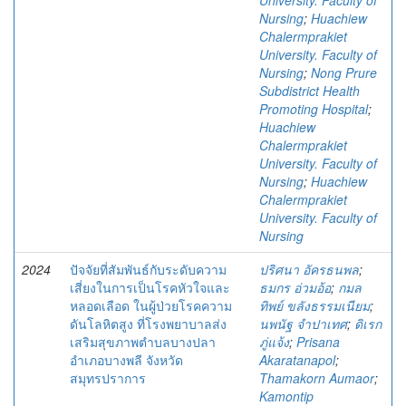
University. Faculty of
Nursing
;
Huachiew
Chalermprakiet
University. Faculty of
Nursing
;
Nong Prure
Subdistrict Health
Promoting Hospital
;
Huachiew
Chalermprakiet
University. Faculty of
Nursing
;
Huachiew
Chalermprakiet
University. Faculty of
Nursing
2024
ปัจจัยที่สัมพันธ์กับระดับความ
ปริศนา อัครธนพล
;
เสี่ยงในการเป็นโรคหัวใจและ
ธมกร อ่วมอ้อ
;
กมล
หลอดเลือด ในผู้ป่วยโรคความ
ทิพย์ ขลังธรรมเนียม
;
ดันโลหิตสูง ที่โรงพยาบาลส่ง
นพนัฐ จำปาเทศ
;
ดิเรก
เสริมสุขภาพตำบลบางปลา
ภู่แจ้ง
;
Prisana
อำเภอบางพลี จังหวัด
Akaratanapol
;
สมุทรปราการ
Thamakorn Aumaor
;
Kamontip