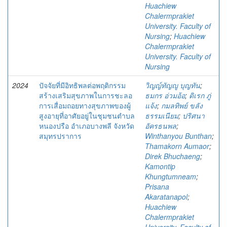
Huachiew
Chalermprakiet
University. Faculty of
Nursing
;
Huachiew
Chalermprakiet
University. Faculty of
Nursing
2024
ปัจจัยที่มีอิทธิพลต่อพฤติกรรม
วิญญ์ทัญญู บุญทัน
;
สร้างเสริมสุขภาพในการชะลอ
ธมกร อ่วมอ้อ
;
ดิเรก ภู่
การเสื่อมถอยทางสุขภาพของผู้
แจ้ง
;
กมลทิพย์ ขลัง
สูงอายุที่อาศัยอยู่ในชุมชนตำบล
ธรรมเนียม
;
ปริศนา
หนองปรือ อำเภอบางพลี จังหวัด
อัครธนพล
;
สมุทรปราการ
Winthanyou Bunthan
;
Thamakorn Aumaor
;
Direk Bhuchaeng
;
Kamontip
Khungtumneam
;
Prisana
Akaratanapol
;
Huachiew
Chalermprakiet