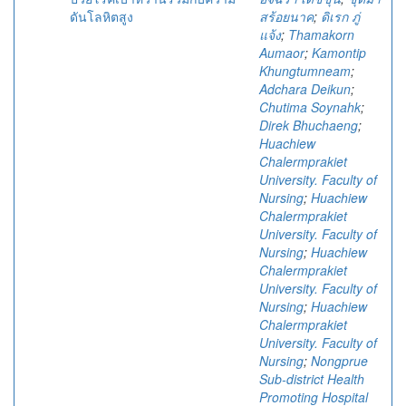
ดันโลหิตสูง
สร้อยนาค
;
ดิเรก ภู่
แจ้ง
;
Thamakorn
Aumaor
;
Kamontip
Khungtumneam
;
Adchara Deikun
;
Chutima Soynahk
;
Direk Bhuchaeng
;
Huachiew
Chalermprakiet
University. Faculty of
Nursing
;
Huachiew
Chalermprakiet
University. Faculty of
Nursing
;
Huachiew
Chalermprakiet
University. Faculty of
Nursing
;
Huachiew
Chalermprakiet
University. Faculty of
Nursing
;
Nongprue
Sub-district Health
Promoting Hospital