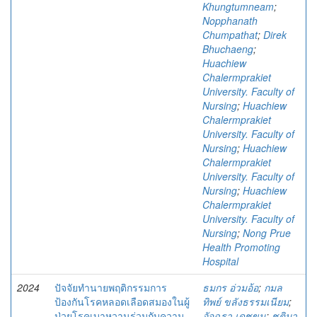
Khungtumneam
;
Nopphanath
Chumpathat
;
Direk
Bhuchaeng
;
Huachiew
Chalermprakiet
University. Faculty of
Nursing
;
Huachiew
Chalermprakiet
University. Faculty of
Nursing
;
Huachiew
Chalermprakiet
University. Faculty of
Nursing
;
Huachiew
Chalermprakiet
University. Faculty of
Nursing
;
Nong Prue
Health Promoting
Hospital
2024
ปัจจัยทํานายพฤติกรรมการ
ธมกร อ่วมอ้อ
;
กมล
ป้องกันโรคหลอดเลือดสมองในผู้
ทิพย์ ขลังธรรมเนียม
;
ป่วยโรคเบาหวานร่วมกับความ
อัจฉรา เดชขุน
;
ชุติมา