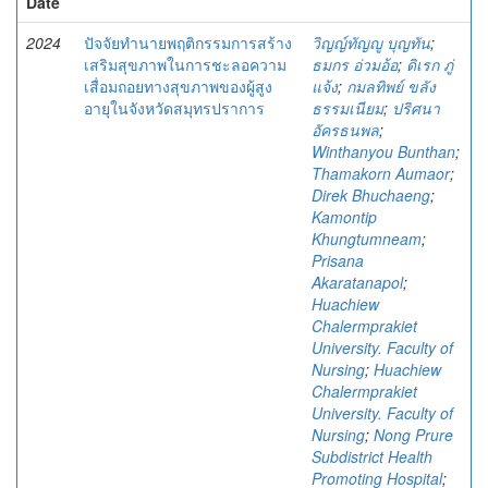
Date
2024
ปัจจัยทำนายพฤติกรรมการสร้าง
วิญญ์ทัญญู บุญทัน
;
เสริมสุขภาพในการชะลอความ
ธมกร อ่วมอ้อ
;
ดิเรก ภู่
เสื่อมถอยทางสุขภาพของผู้สูง
แจ้ง
;
กมลทิพย์ ขลัง
อายุในจังหวัดสมุทรปราการ
ธรรมเนียม
;
ปริศนา
อัครธนพล
;
Winthanyou Bunthan
;
Thamakorn Aumaor
;
Direk Bhuchaeng
;
Kamontip
Khungtumneam
;
Prisana
Akaratanapol
;
Huachiew
Chalermprakiet
University. Faculty of
Nursing
;
Huachiew
Chalermprakiet
University. Faculty of
Nursing
;
Nong Prure
Subdistrict Health
Promoting Hospital
;