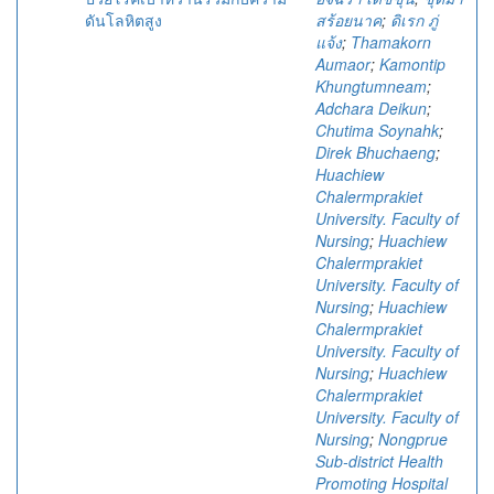
ดันโลหิตสูง
สร้อยนาค
;
ดิเรก ภู่
แจ้ง
;
Thamakorn
Aumaor
;
Kamontip
Khungtumneam
;
Adchara Deikun
;
Chutima Soynahk
;
Direk Bhuchaeng
;
Huachiew
Chalermprakiet
University. Faculty of
Nursing
;
Huachiew
Chalermprakiet
University. Faculty of
Nursing
;
Huachiew
Chalermprakiet
University. Faculty of
Nursing
;
Huachiew
Chalermprakiet
University. Faculty of
Nursing
;
Nongprue
Sub-district Health
Promoting Hospital