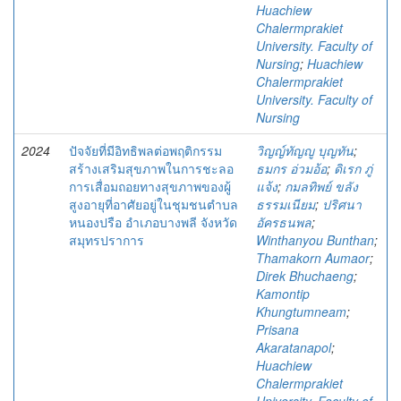
Huachiew
Chalermprakiet
University. Faculty of
Nursing
;
Huachiew
Chalermprakiet
University. Faculty of
Nursing
2024
ปัจจัยที่มีอิทธิพลต่อพฤติกรรม
วิญญ์ทัญญู บุญทัน
;
สร้างเสริมสุขภาพในการชะลอ
ธมกร อ่วมอ้อ
;
ดิเรก ภู่
การเสื่อมถอยทางสุขภาพของผู้
แจ้ง
;
กมลทิพย์ ขลัง
สูงอายุที่อาศัยอยู่ในชุมชนตำบล
ธรรมเนียม
;
ปริศนา
หนองปรือ อำเภอบางพลี จังหวัด
อัครธนพล
;
สมุทรปราการ
Winthanyou Bunthan
;
Thamakorn Aumaor
;
Direk Bhuchaeng
;
Kamontip
Khungtumneam
;
Prisana
Akaratanapol
;
Huachiew
Chalermprakiet