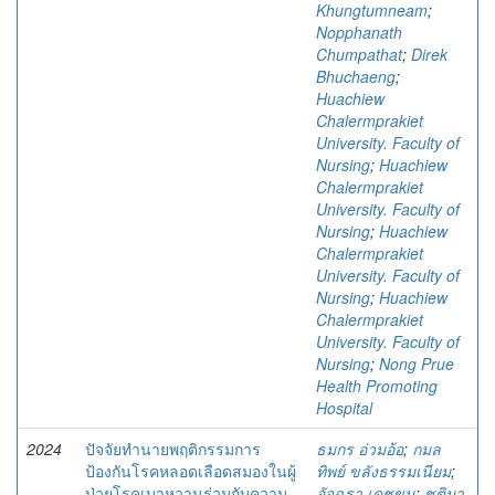
Khungtumneam
;
Nopphanath
Chumpathat
;
Direk
Bhuchaeng
;
Huachiew
Chalermprakiet
University. Faculty of
Nursing
;
Huachiew
Chalermprakiet
University. Faculty of
Nursing
;
Huachiew
Chalermprakiet
University. Faculty of
Nursing
;
Huachiew
Chalermprakiet
University. Faculty of
Nursing
;
Nong Prue
Health Promoting
Hospital
2024
ปัจจัยทํานายพฤติกรรมการ
ธมกร อ่วมอ้อ
;
กมล
ป้องกันโรคหลอดเลือดสมองในผู้
ทิพย์ ขลังธรรมเนียม
;
ป่วยโรคเบาหวานร่วมกับความ
อัจฉรา เดชขุน
;
ชุติมา