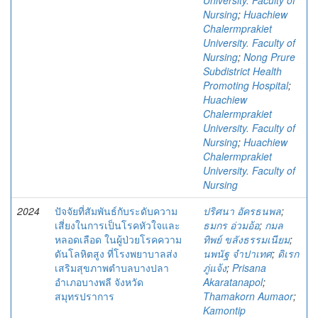
University. Faculty of
Nursing
;
Huachiew
Chalermprakiet
University. Faculty of
Nursing
;
Nong Prure
Subdistrict Health
Promoting Hospital
;
Huachiew
Chalermprakiet
University. Faculty of
Nursing
;
Huachiew
Chalermprakiet
University. Faculty of
Nursing
2024
ปัจจัยที่สัมพันธ์กับระดับความ
ปริศนา อัครธนพล
;
เสี่ยงในการเป็นโรคหัวใจและ
ธมกร อ่วมอ้อ
;
กมล
หลอดเลือด ในผู้ป่วยโรคความ
ทิพย์ ขลังธรรมเนียม
;
ดันโลหิตสูง ที่โรงพยาบาลส่ง
นพนัฐ จำปาเทศ
;
ดิเรก
เสริมสุขภาพตำบลบางปลา
ภู่แจ้ง
;
Prisana
อำเภอบางพลี จังหวัด
Akaratanapol
;
สมุทรปราการ
Thamakorn Aumaor
;
Kamontip