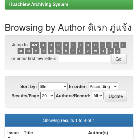
Huachiew Archiving System
Browsing by Author ดิเรก ภู่แจ้ง
Jump to:
0-9
A
B
C
D
E
F
G
H
I
J
K
L
M
N
O
P
Q
R
S
T
U
V
W
X
Y
Z
or enter first few letters:
Sort by:
In order:
Results/Page
Authors/Record:
Showing results 1 to 4 of 4
Issue
Title
Author(s)