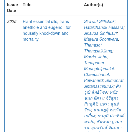
Issue
Title
Author(s)
Date
2025
Plant essential oils, trans-
Sirawut Sittichok
;
anethole and eugenol, for
Hataichanok Passara
;
housefly knockdown and
Jirisuda Sinthusiri
;
mortality
Mayura Soonwera
;
Thanaset
Thongsaikliang
;
Morris, John
;
Tanapoom
Moungthipmalai
;
Cheepchanok
Puwanard
;
Sumonrat
Jintanasirinurak
;
ศิร
วุฒิ สิทธิโชค
;
หทัย
ชนก พัศระ
;
จิริสุดา
สินธุศิริ
;
มยุรา สุนย์
วีระ
;
ธนเสฏฐ์ ทองใส
เกลี้ยง
;
ธนภูมิ ม่วงทิพย์
มาลัย
;
ชีพชนก ภูวนา
รถ
;
สุมลรัตน์ จินตนา