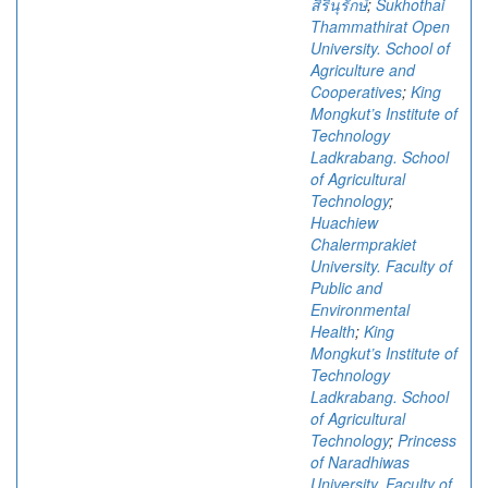
สิรินุรักษ์
;
Sukhothai
Thammathirat Open
University. School of
Agriculture and
Cooperatives
;
King
Mongkut’s Institute of
Technology
Ladkrabang. School
of Agricultural
Technology
;
Huachiew
Chalermprakiet
University. Faculty of
Public and
Environmental
Health
;
King
Mongkut’s Institute of
Technology
Ladkrabang. School
of Agricultural
Technology
;
Princess
of Naradhiwas
University. Faculty of