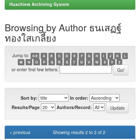
Huachiew Archiving System
Browsing by Author ธนเสฏฐ์
ทองใสเกลี้ยง
Jump to:
0-9
A
B
C
D
E
F
G
H
I
J
K
L
M
N
O
P
Q
R
S
T
U
V
W
X
Y
Z
or enter first few letters:
Sort by:
In order:
Results/Page
Authors/Record:
< previous
Showing results 2 to 2 of 2