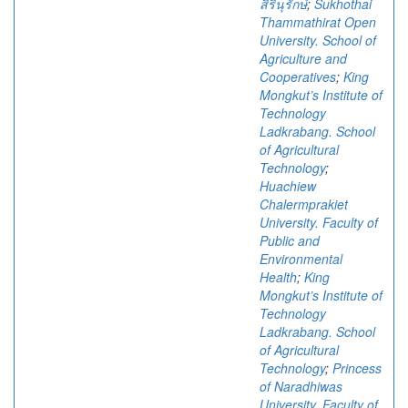
สิรินุรักษ์
;
Sukhothai
Thammathirat Open
University. School of
Agriculture and
Cooperatives
;
King
Mongkut’s Institute of
Technology
Ladkrabang. School
of Agricultural
Technology
;
Huachiew
Chalermprakiet
University. Faculty of
Public and
Environmental
Health
;
King
Mongkut’s Institute of
Technology
Ladkrabang. School
of Agricultural
Technology
;
Princess
of Naradhiwas
University. Faculty of