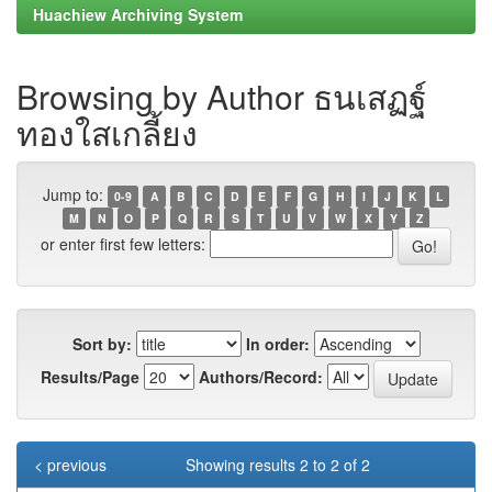
Huachiew Archiving System
Browsing by Author ธนเสฏฐ์
ทองใสเกลี้ยง
Jump to:
0-9
A
B
C
D
E
F
G
H
I
J
K
L
M
N
O
P
Q
R
S
T
U
V
W
X
Y
Z
or enter first few letters:
Sort by:
In order:
Results/Page
Authors/Record:
< previous
Showing results 2 to 2 of 2