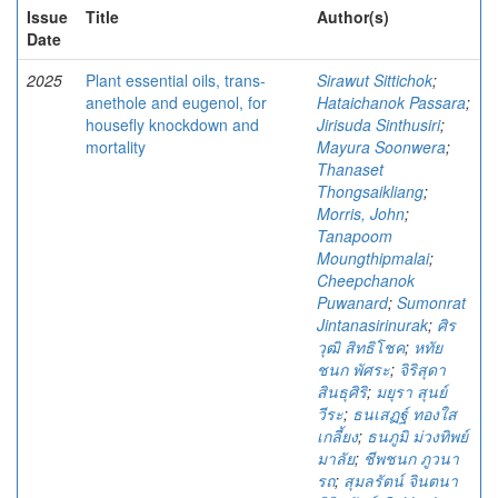
Issue
Title
Author(s)
Date
2025
Plant essential oils, trans-
Sirawut Sittichok
;
anethole and eugenol, for
Hataichanok Passara
;
housefly knockdown and
Jirisuda Sinthusiri
;
mortality
Mayura Soonwera
;
Thanaset
Thongsaikliang
;
Morris, John
;
Tanapoom
Moungthipmalai
;
Cheepchanok
Puwanard
;
Sumonrat
Jintanasirinurak
;
ศิร
วุฒิ สิทธิโชค
;
หทัย
ชนก พัศระ
;
จิริสุดา
สินธุศิริ
;
มยุรา สุนย์
วีระ
;
ธนเสฏฐ์ ทองใส
เกลี้ยง
;
ธนภูมิ ม่วงทิพย์
มาลัย
;
ชีพชนก ภูวนา
รถ
;
สุมลรัตน์ จินตนา