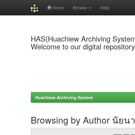
Home
Browse
Help
Skip
navigation
HAS(Huachiew Archiving Syste
Welcome to our digital repositor
Huachiew Archiving System
Browsing by Author นัยนา