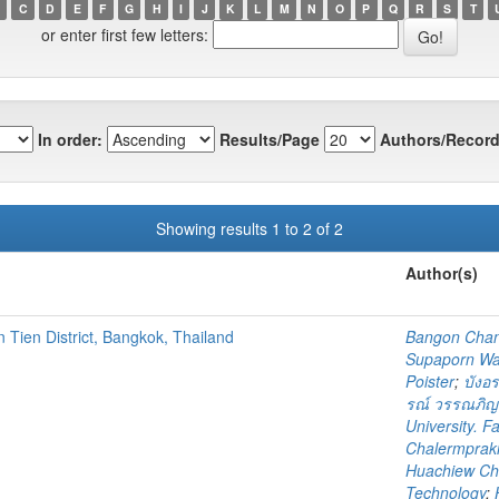
C
D
E
F
G
H
I
J
K
L
M
N
O
P
Q
R
S
T
or enter first few letters:
In order:
Results/Page
Authors/Record
Showing results 1 to 2 of 2
Author(s)
 Tien District, Bangkok, Thailand
Bangon Cha
Supaporn Wa
Poister
;
บังอร
รณ์ วรรณภิญ
University. F
Chalermpraki
Huachiew Cha
Technology
;