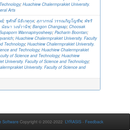
Technology
;
Huachiew Chalermprakiet University.
eral Arts
ย์
;
ชูศักดิ์ นิธิเกตุกุล
;
สุภาภรณ์ วรรณภิญโญชีพ
;
พัชริ
;
นัยนา วงษ์วานิช
;
Bangon Changsap
;
Choosak
Supaporn Wannapinyosheep
;
Pacharin Boontan
;
gvanich
;
Huachiew Chalermprakiet University. Faculty
nd Technology
;
Huachiew Chalermprakiet University.
cience and Technology
;
Huachiew Chalermprakiet
aculty of Science and Technology
;
Huachiew
et University. Faculty of Science and Technology
;
lermprakiet University. Faculty of Science and
 Software
Copyright © 2002-2022
LYRASIS
-
Feedback