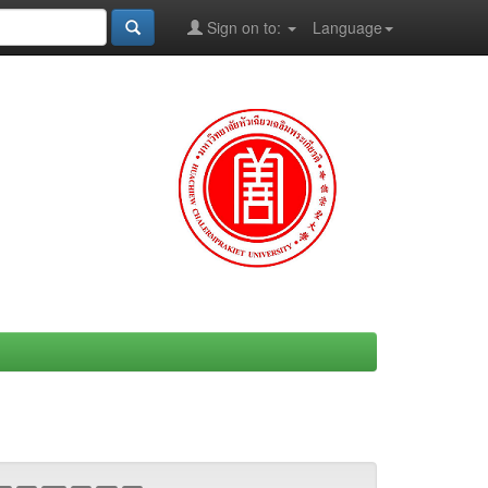
Sign on to:
Language