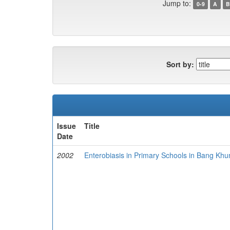
Jump to:
0-9
A
B
Sort by:
Issue
Title
Date
2002
Enterobiasis in Primary Schools in Bang Khun