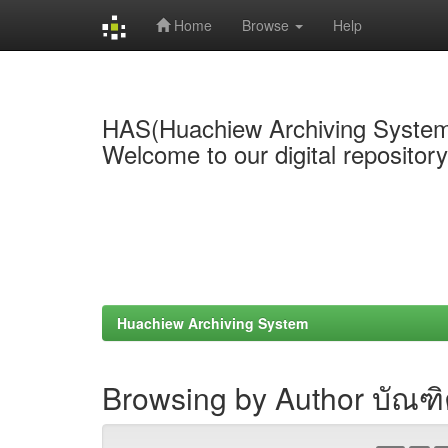
Home
Browse
Help
Skip
navigation
HAS(Huachiew Archiving Syste
Welcome to our digital repositor
Huachiew Archiving System
Browsing by Author บัณฑิต