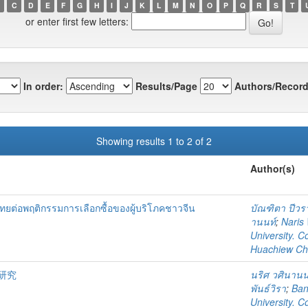
C
D
E
F
G
H
I
J
K
L
M
N
O
P
Q
R
S
T
or enter first few letters:
In order:
Results/Page
Authors/Record
Showing results 1 to 2 of 2
Author(s)
่อพฤติกรรมการเลือกซื้อของผู้บริโภคชาวจีน
บัณฑิตา ปีวรา
านนท์
;
Naris
University. C
Huachiew Cha
研究
นริศ วศินานน
พันธ์วิรา
;
Ban
University. C