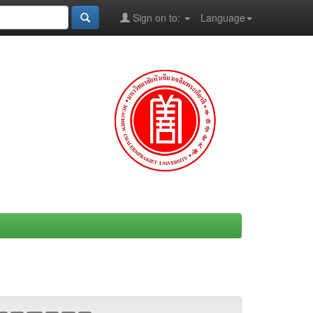
Sign on to:
Language