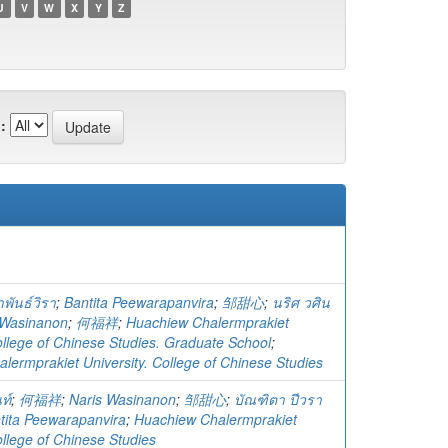
U
V
W
X
Y
Z
:
พันธ์วิรา
;
Bantita Peewarapanvira
;
邹甜心
;
นริศ วศิน
 Wasinanon
;
何福祥
;
Huachiew Chalermprakiet
ollege of Chinese Studies. Graduate School
;
lermprakiet University. College of Chinese Studies
ท์
;
何福祥
;
Naris Wasinanon
;
邹甜心
;
บัณฑิตา ปีวรา
tita Peewarapanvira
;
Huachiew Chalermprakiet
ollege of Chinese Studies