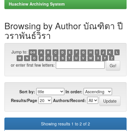
Huachiew Archiving System
Browsing by Author บัณฑิตา ปี
วราพันธ์วิรา
Jump to:
0-9
A
B
C
D
E
F
G
H
I
J
K
L
M
N
O
P
Q
R
S
T
U
V
W
X
Y
Z
or enter first few letters:
Sort by:
In order:
Results/Page
Authors/Record:
Showing results 1 to 2 of 2