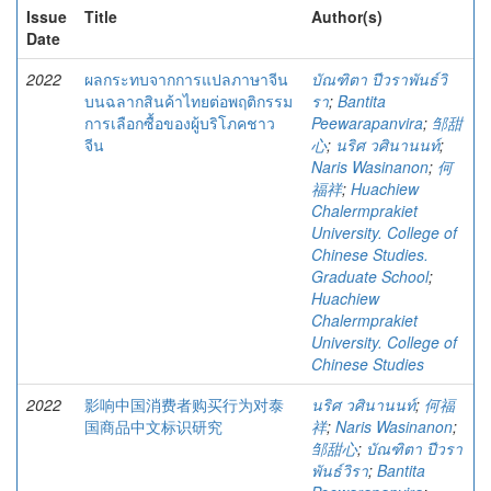
Issue
Title
Author(s)
Date
2022
ผลกระทบจากการแปลภาษาจีน
บัณฑิตา ปีวราพันธ์วิ
บนฉลากสินค้าไทยต่อพฤติกรรม
รา
;
Bantita
การเลือกซื้อของผู้บริโภคชาว
Peewarapanvira
;
邹甜
จีน
心
;
นริศ วศินานนท์
;
Naris Wasinanon
;
何
福祥
;
Huachiew
Chalermprakiet
University. College of
Chinese Studies.
Graduate School
;
Huachiew
Chalermprakiet
University. College of
Chinese Studies
2022
影响中国消费者购买行为对泰
นริศ วศินานนท์
;
何福
国商品中文标识研究
祥
;
Naris Wasinanon
;
邹甜心
;
บัณฑิตา ปีวรา
พันธ์วิรา
;
Bantita