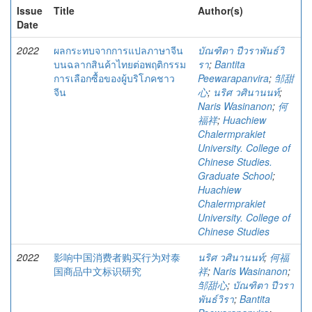
Issue
Title
Author(s)
Date
2022
ผลกระทบจากการแปลภาษาจีน
บัณฑิตา ปีวราพันธ์วิ
บนฉลากสินค้าไทยต่อพฤติกรรม
รา
;
Bantita
การเลือกซื้อของผู้บริโภคชาว
Peewarapanvira
;
邹甜
จีน
心
;
นริศ วศินานนท์
;
Naris Wasinanon
;
何
福祥
;
Huachiew
Chalermprakiet
University. College of
Chinese Studies.
Graduate School
;
Huachiew
Chalermprakiet
University. College of
Chinese Studies
2022
影响中国消费者购买行为对泰
นริศ วศินานนท์
;
何福
国商品中文标识研究
祥
;
Naris Wasinanon
;
邹甜心
;
บัณฑิตา ปีวรา
พันธ์วิรา
;
Bantita