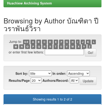
Huachiew Archiving System
Browsing by Author บัณฑิตา ปี
วราพันธ์วิรา
Jump to:
0-9
A
B
C
D
E
F
G
H
I
J
K
L
M
N
O
P
Q
R
S
T
U
V
W
X
Y
Z
or enter first few letters:
Sort by:
In order:
Results/Page
Authors/Record:
Showing results 1 to 2 of 2