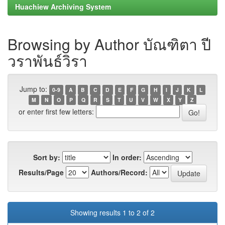
Huachiew Archiving System
Browsing by Author บัณฑิตา ปี
วราพันธ์วิรา
Jump to:
0-9
A
B
C
D
E
F
G
H
I
J
K
L
M
N
O
P
Q
R
S
T
U
V
W
X
Y
Z
or enter first few letters:
Sort by:
In order:
Results/Page
Authors/Record:
Showing results 1 to 2 of 2