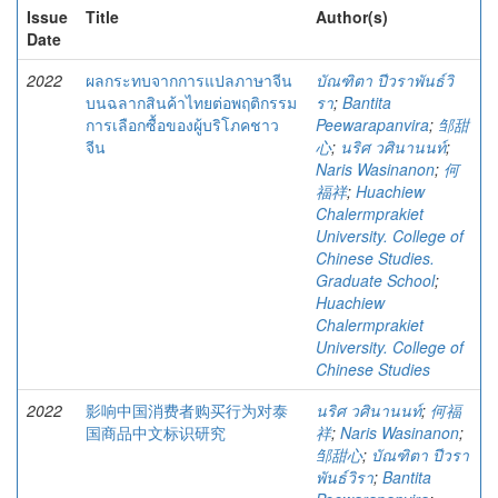
Issue
Title
Author(s)
Date
2022
ผลกระทบจากการแปลภาษาจีน
บัณฑิตา ปีวราพันธ์วิ
บนฉลากสินค้าไทยต่อพฤติกรรม
รา
;
Bantita
การเลือกซื้อของผู้บริโภคชาว
Peewarapanvira
;
邹甜
จีน
心
;
นริศ วศินานนท์
;
Naris Wasinanon
;
何
福祥
;
Huachiew
Chalermprakiet
University. College of
Chinese Studies.
Graduate School
;
Huachiew
Chalermprakiet
University. College of
Chinese Studies
2022
影响中国消费者购买行为对泰
นริศ วศินานนท์
;
何福
国商品中文标识研究
祥
;
Naris Wasinanon
;
邹甜心
;
บัณฑิตา ปีวรา
พันธ์วิรา
;
Bantita