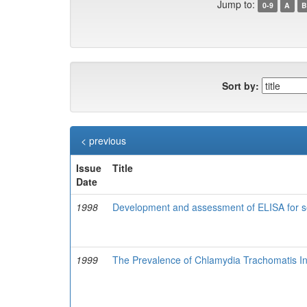
Jump to:
0-9
A
B
Sort by:
< previous
Issue
Title
Date
1998
Development and assessment of ELISA for se
1999
The Prevalence of Chlamydia Trachomatis In