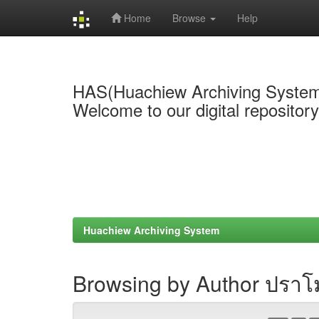
Home
Browse
Help
Skip
navigation
HAS(Huachiew Archiving Syste
Welcome to our digital repositor
Huachiew Archiving System
Browsing by Author ปรา