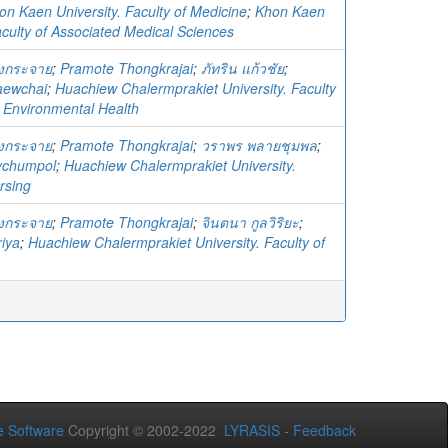
on Kaen University. Faculty of Medicine
;
Khon Kaen
aculty of Associated Medical Sciences
งกระจาย
;
Pramote Thongkrajai
;
ภัทริน แก้วชัย
;
aewchai
;
Huachiew Chalermprakiet University. Faculty
d Environmental Health
งกระจาย
;
Pramote Thongkrajai
;
วราพร พลายชุมพล
;
ychumpol
;
Huachiew Chalermprakiet University.
rsing
งกระจาย
;
Pramote Thongkrajai
;
จินตนา กูลวิริยะ
;
riya
;
Huachiew Chalermprakiet University. Faculty of
 Software
Copyright © 2002-2022
LYRASIS
-
Feedback