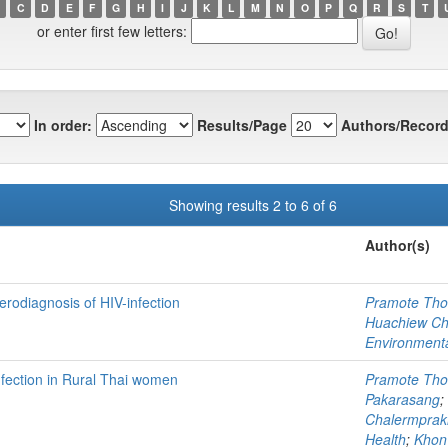
C
D
E
F
G
H
I
J
K
L
M
N
O
P
Q
R
S
T
or enter first few letters:
In order:
Results/Page
Authors/Record
Showing results 2 to 6 of 6
Author(s)
rodiagnosis of HIV-infection
Pramote Tho
Huachiew Cha
Environmenta
fection in Rural Thai women
Pramote Tho
Pakarasang
;
Chalermpraki
Health
;
Khon 