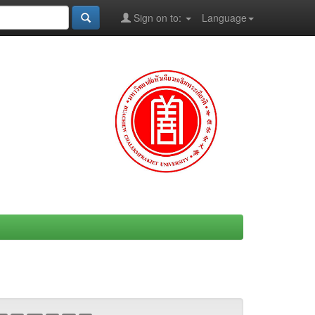
Sign on to:
Language