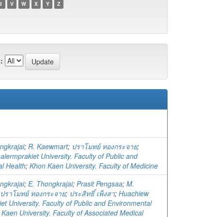
U
V
W
X
Y
Z
:
ngkrajai
;
R. Kaewmart
;
ปราโมทย์ ทองกระจาย
;
lermprakiet University. Faculty of Public and
l Health
;
Khon Kaen University. Faculty of Medicine
ngkrajai
;
E. Thongkrajai
;
Prasit Pengsaa
;
M.
ปราโมทย์ ทองกระจาย
;
ประสิทธิ์ เพ็งสา
;
Huachiew
et University. Faculty of Public and Environmental
Kaen University. Faculty of Associated Medical