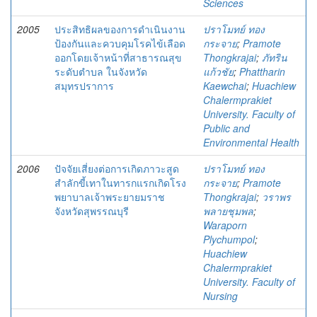
Sciences
2005
ประสิทธิผลของการดำเนินงาน
ปราโมทย์ ทอง
ป้องกันและควบคุมโรคไข้เลือด
กระจาย
;
Pramote
ออกโดยเจ้าหน้าที่สาธารณสุข
Thongkrajai
;
ภัทริน
ระดับตำบล ในจังหวัด
แก้วชัย
;
Phattharin
สมุทรปราการ
Kaewchai
;
Huachiew
Chalermprakiet
University. Faculty of
Public and
Environmental Health
2006
ปัจจัยเสี่ยงต่อการเกิดภาวะสูด
ปราโมทย์ ทอง
สำลักขี้เทาในทารกแรกเกิดโรง
กระจาย
;
Pramote
พยาบาลเจ้าพระยายมราช
Thongkrajai
;
วราพร
จังหวัดสุพรรณบุรี
พลายชุมพล
;
Waraporn
Plychumpol
;
Huachiew
Chalermprakiet
University. Faculty of
Nursing