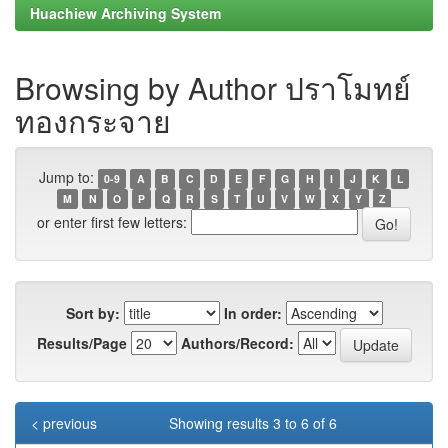
Huachiew Archiving System
Browsing by Author ปราโมทย์
ทองกระจาย
Jump to:
0-9
A
B
C
D
E
F
G
H
I
J
K
L
M
N
O
P
Q
R
S
T
U
V
W
X
Y
Z
or enter first few letters:
Sort by:
In order:
Results/Page
Authors/Record:
< previous
Showing results 3 to 6 of 6