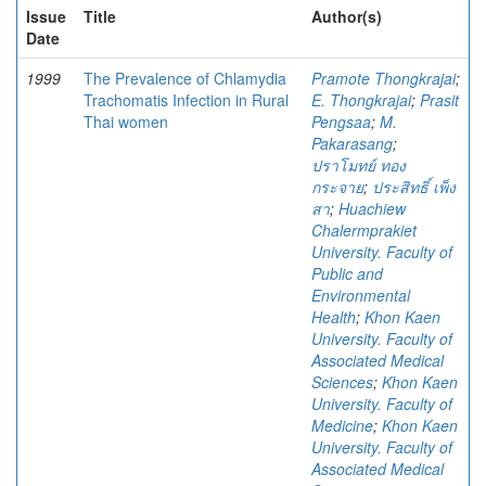
Issue
Title
Author(s)
Date
1999
The Prevalence of Chlamydia
Pramote Thongkrajai
;
Trachomatis Infection in Rural
E. Thongkrajai
;
Prasit
Thai women
Pengsaa
;
M.
Pakarasang
;
ปราโมทย์ ทอง
กระจาย
;
ประสิทธิ์ เพ็ง
สา
;
Huachiew
Chalermprakiet
University. Faculty of
Public and
Environmental
Health
;
Khon Kaen
University. Faculty of
Associated Medical
Sciences
;
Khon Kaen
University. Faculty of
Medicine
;
Khon Kaen
University. Faculty of
Associated Medical