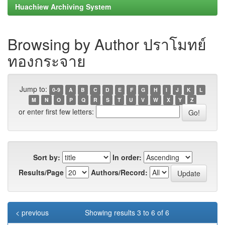
Huachiew Archiving System
Browsing by Author ปราโมทย์
ทองกระจาย
Jump to:
0-9
A
B
C
D
E
F
G
H
I
J
K
L
M
N
O
P
Q
R
S
T
U
V
W
X
Y
Z
or enter first few letters:
Sort by:
In order:
Results/Page
Authors/Record:
< previous
Showing results 3 to 6 of 6