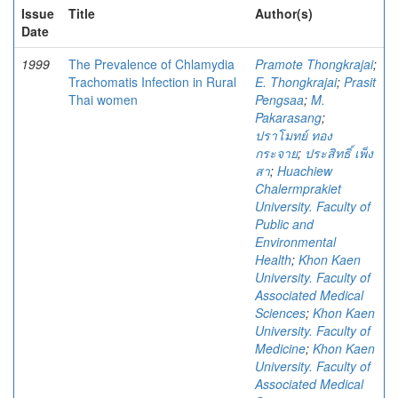
Issue
Title
Author(s)
Date
1999
The Prevalence of Chlamydia
Pramote Thongkrajai
;
Trachomatis Infection in Rural
E. Thongkrajai
;
Prasit
Thai women
Pengsaa
;
M.
Pakarasang
;
ปราโมทย์ ทอง
กระจาย
;
ประสิทธิ์ เพ็ง
สา
;
Huachiew
Chalermprakiet
University. Faculty of
Public and
Environmental
Health
;
Khon Kaen
University. Faculty of
Associated Medical
Sciences
;
Khon Kaen
University. Faculty of
Medicine
;
Khon Kaen
University. Faculty of
Associated Medical