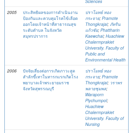
Sciences
2005
ประสิทธิผลของการดำเนินงาน
ปราโมทย์ ทอง
ป้องกันและควบคุมโรคไข้เลือด
กระจาย
;
Pramote
ออกโดยเจ้าหน้าที่สาธารณสุข
Thongkrajai
;
ภัทริน
ระดับตำบล ในจังหวัด
แก้วชัย
;
Phattharin
สมุทรปราการ
Kaewchai
;
Huachiew
Chalermprakiet
University. Faculty of
Public and
Environmental Health
2006
ปัจจัยเสี่ยงต่อการเกิดภาวะสูด
ปราโมทย์ ทอง
สำลักขี้เทาในทารกแรกเกิดโรง
กระจาย
;
Pramote
พยาบาลเจ้าพระยายมราช
Thongkrajai
;
วราพร
จังหวัดสุพรรณบุรี
พลายชุมพล
;
Waraporn
Plychumpol
;
Huachiew
Chalermprakiet
University. Faculty of
Nursing