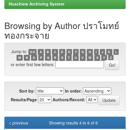
Huachiew Archiving System
Browsing by Author ปราโมทย์
ทองกระจาย
Jump to:
0-9
A
B
C
D
E
F
G
H
I
J
K
L
M
N
O
P
Q
R
S
T
U
V
W
X
Y
Z
or enter first few letters:
Sort by:
In order:
Results/Page
Authors/Record:
< previous
Showing results 4 to 6 of 6