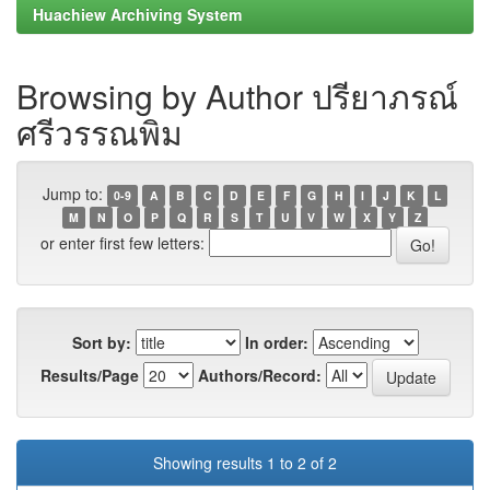
Huachiew Archiving System
Browsing by Author ปรียาภรณ์
ศรีวรรณพิม
Jump to:
0-9
A
B
C
D
E
F
G
H
I
J
K
L
M
N
O
P
Q
R
S
T
U
V
W
X
Y
Z
or enter first few letters:
Sort by:
In order:
Results/Page
Authors/Record:
Showing results 1 to 2 of 2