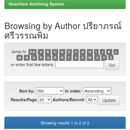
Huachiew Archiving System
Browsing by Author ปรียาภรณ์
ศรีวรรณพิม
Jump to:
0-9
A
B
C
D
E
F
G
H
I
J
K
L
M
N
O
P
Q
R
S
T
U
V
W
X
Y
Z
or enter first few letters:
Sort by:
In order:
Results/Page
Authors/Record:
Showing results 1 to 2 of 2